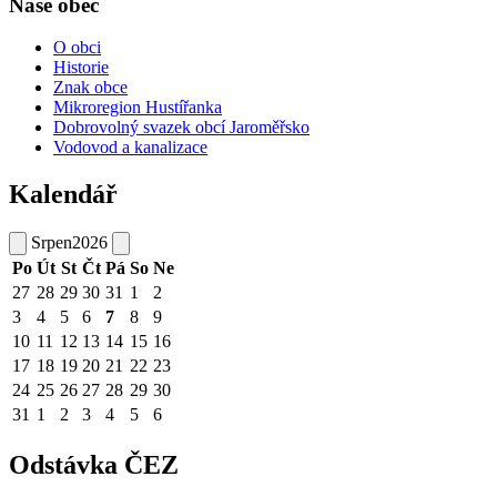
Naše obec
O obci
Historie
Znak obce
Mikroregion Hustířanka
Dobrovolný svazek obcí Jaroměřsko
Vodovod a kanalizace
Kalendář
Srpen
2026
Po
Út
St
Čt
Pá
So
Ne
27
28
29
30
31
1
2
3
4
5
6
7
8
9
10
11
12
13
14
15
16
17
18
19
20
21
22
23
24
25
26
27
28
29
30
31
1
2
3
4
5
6
Odstávka ČEZ