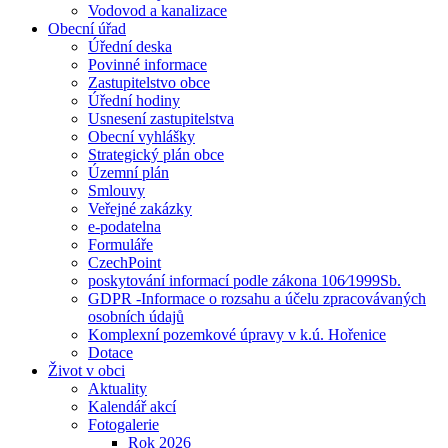
Vodovod a kanalizace
Obecní úřad
Úřední deska
Povinné informace
Zastupitelstvo obce
Úřední hodiny
Usnesení zastupitelstva
Obecní vyhlášky
Strategický plán obce
Územní plán
Smlouvy
Veřejné zakázky
e-podatelna
Formuláře
CzechPoint
poskytování informací podle zákona 106⁄1999Sb.
GDPR -Informace o rozsahu a účelu zpracovávaných
osobních údajů
Komplexní pozemkové úpravy v k.ú. Hořenice
Dotace
Život v obci
Aktuality
Kalendář akcí
Fotogalerie
Rok 2026