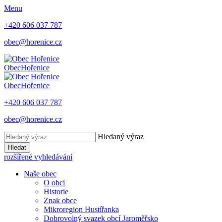
Menu
+420 606 037 787
obec@horenice.cz
Obec
Hořenice
Obec
Hořenice
+420 606 037 787
obec@horenice.cz
Hledaný výraz
Hledat
rozšířené vyhledávání
Naše obec
O obci
Historie
Znak obce
Mikroregion Hustířanka
Dobrovolný svazek obcí Jaroměřsko