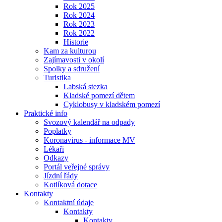
Rok 2025
Rok 2024
Rok 2023
Rok 2022
Historie
Kam za kulturou
Zajímavosti v okolí
Spolky a sdružení
Turistika
Labská stezka
Kladské pomezí dětem
Cyklobusy v kladském pomezí
Praktické info
Svozový kalendář na odpady
Poplatky
Koronavirus - informace MV
Lékaři
Odkazy
Portál veřejné správy
Jízdní řády
Kotlíková dotace
Kontakty
Kontaktní údaje
Kontakty
Kontakty