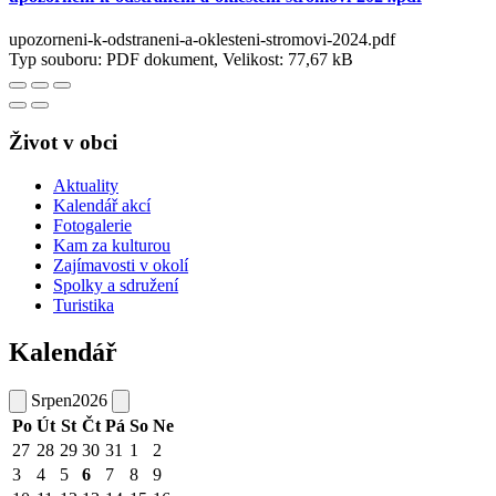
upozorneni-k-odstraneni-a-oklesteni-stromovi-2024.pdf
Typ souboru: PDF dokument, Velikost: 77,67 kB
Život v obci
Aktuality
Kalendář akcí
Fotogalerie
Kam za kulturou
Zajímavosti v okolí
Spolky a sdružení
Turistika
Kalendář
Srpen
2026
Po
Út
St
Čt
Pá
So
Ne
27
28
29
30
31
1
2
3
4
5
6
7
8
9