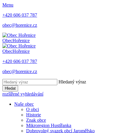
Menu
+420 606 037 787
obec@horenice.cz
Obec
Hořenice
Obec
Hořenice
+420 606 037 787
obec@horenice.cz
Hledaný výraz
Hledat
rozšířené vyhledávání
Naše obec
O obci
Historie
Znak obce
Mikroregion Hustířanka
Dobrovolný svazek obcí Jaroměřsko