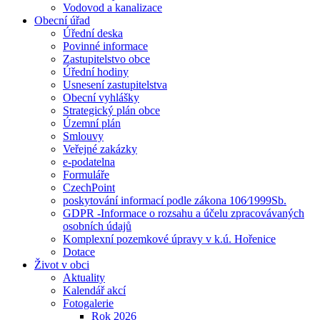
Vodovod a kanalizace
Obecní úřad
Úřední deska
Povinné informace
Zastupitelstvo obce
Úřední hodiny
Usnesení zastupitelstva
Obecní vyhlášky
Strategický plán obce
Územní plán
Smlouvy
Veřejné zakázky
e-podatelna
Formuláře
CzechPoint
poskytování informací podle zákona 106⁄1999Sb.
GDPR -Informace o rozsahu a účelu zpracovávaných
osobních údajů
Komplexní pozemkové úpravy v k.ú. Hořenice
Dotace
Život v obci
Aktuality
Kalendář akcí
Fotogalerie
Rok 2026