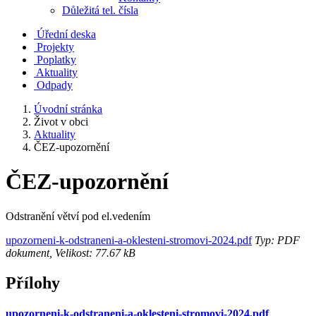
Důležitá tel. čísla
Úřední deska
Projekty
Poplatky
Aktuality
Odpady
Úvodní stránka
Život v obci
Aktuality
ČEZ-upozornění
ČEZ-upozornění
Odstranění větví pod el.vedením
upozorneni-k-odstraneni-a-oklesteni-stromovi-2024.pdf
Typ: PDF
dokument, Velikost: 77.67 kB
Přílohy
upozorneni-k-odstraneni-a-oklesteni-stromovi-2024.pdf