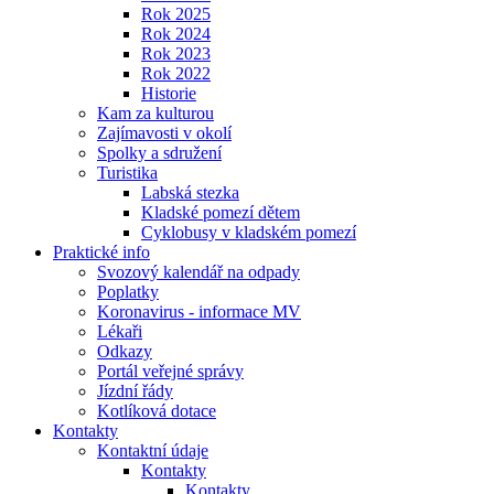
Rok 2025
Rok 2024
Rok 2023
Rok 2022
Historie
Kam za kulturou
Zajímavosti v okolí
Spolky a sdružení
Turistika
Labská stezka
Kladské pomezí dětem
Cyklobusy v kladském pomezí
Praktické info
Svozový kalendář na odpady
Poplatky
Koronavirus - informace MV
Lékaři
Odkazy
Portál veřejné správy
Jízdní řády
Kotlíková dotace
Kontakty
Kontaktní údaje
Kontakty
Kontakty