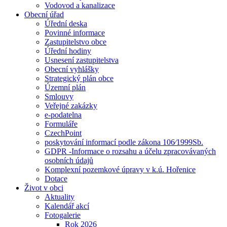
Vodovod a kanalizace
Obecní úřad
Úřední deska
Povinné informace
Zastupitelstvo obce
Úřední hodiny
Usnesení zastupitelstva
Obecní vyhlášky
Strategický plán obce
Územní plán
Smlouvy
Veřejné zakázky
e-podatelna
Formuláře
CzechPoint
poskytování informací podle zákona 106⁄1999Sb.
GDPR -Informace o rozsahu a účelu zpracovávaných
osobních údajů
Komplexní pozemkové úpravy v k.ú. Hořenice
Dotace
Život v obci
Aktuality
Kalendář akcí
Fotogalerie
Rok 2026