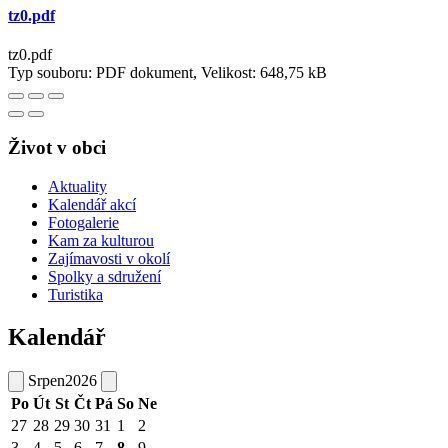
tz0.pdf
tz0.pdf
Typ souboru: PDF dokument, Velikost: 648,75 kB
Život v obci
Aktuality
Kalendář akcí
Fotogalerie
Kam za kulturou
Zajímavosti v okolí
Spolky a sdružení
Turistika
Kalendář
Srpen
2026
Po
Út
St
Čt
Pá
So
Ne
27
28
29
30
31
1
2
3
4
5
6
7
8
9