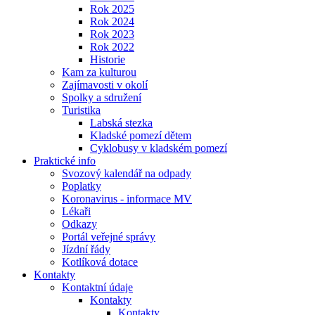
Rok 2025
Rok 2024
Rok 2023
Rok 2022
Historie
Kam za kulturou
Zajímavosti v okolí
Spolky a sdružení
Turistika
Labská stezka
Kladské pomezí dětem
Cyklobusy v kladském pomezí
Praktické info
Svozový kalendář na odpady
Poplatky
Koronavirus - informace MV
Lékaři
Odkazy
Portál veřejné správy
Jízdní řády
Kotlíková dotace
Kontakty
Kontaktní údaje
Kontakty
Kontakty