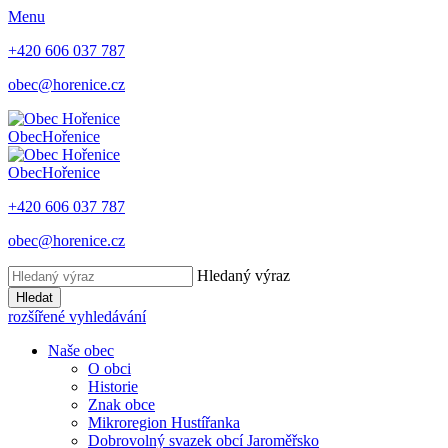
Menu
+420 606 037 787
obec@horenice.cz
Obec
Hořenice
Obec
Hořenice
+420 606 037 787
obec@horenice.cz
Hledaný výraz
Hledat
rozšířené vyhledávání
Naše obec
O obci
Historie
Znak obce
Mikroregion Hustířanka
Dobrovolný svazek obcí Jaroměřsko