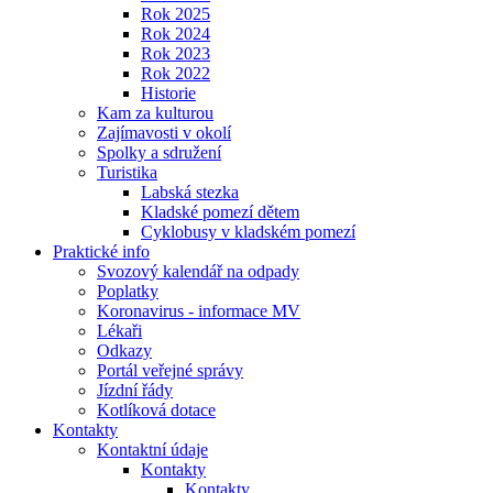
Rok 2025
Rok 2024
Rok 2023
Rok 2022
Historie
Kam za kulturou
Zajímavosti v okolí
Spolky a sdružení
Turistika
Labská stezka
Kladské pomezí dětem
Cyklobusy v kladském pomezí
Praktické info
Svozový kalendář na odpady
Poplatky
Koronavirus - informace MV
Lékaři
Odkazy
Portál veřejné správy
Jízdní řády
Kotlíková dotace
Kontakty
Kontaktní údaje
Kontakty
Kontakty