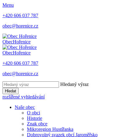
Menu
+420 606 037 787
obec@horenice.cz
Obec
Hořenice
Obec
Hořenice
+420 606 037 787
obec@horenice.cz
Hledaný výraz
Hledat
rozšířené vyhledávání
Naše obec
O obci
Historie
Znak obce
Mikroregion Hustířanka
Dobrovolný svazek obcí Jaroměřsko