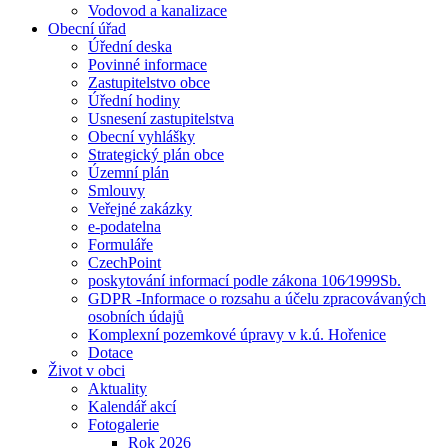
Vodovod a kanalizace
Obecní úřad
Úřední deska
Povinné informace
Zastupitelstvo obce
Úřední hodiny
Usnesení zastupitelstva
Obecní vyhlášky
Strategický plán obce
Územní plán
Smlouvy
Veřejné zakázky
e-podatelna
Formuláře
CzechPoint
poskytování informací podle zákona 106⁄1999Sb.
GDPR -Informace o rozsahu a účelu zpracovávaných
osobních údajů
Komplexní pozemkové úpravy v k.ú. Hořenice
Dotace
Život v obci
Aktuality
Kalendář akcí
Fotogalerie
Rok 2026