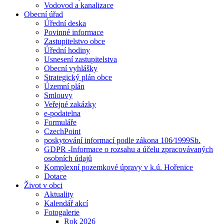
Vodovod a kanalizace
Obecní úřad
Úřední deska
Povinné informace
Zastupitelstvo obce
Úřední hodiny
Usnesení zastupitelstva
Obecní vyhlášky
Strategický plán obce
Územní plán
Smlouvy
Veřejné zakázky
e-podatelna
Formuláře
CzechPoint
poskytování informací podle zákona 106⁄1999Sb.
GDPR -Informace o rozsahu a účelu zpracovávaných
osobních údajů
Komplexní pozemkové úpravy v k.ú. Hořenice
Dotace
Život v obci
Aktuality
Kalendář akcí
Fotogalerie
Rok 2026