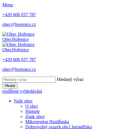
Menu
+420 606 037 787
obec@horenice.cz
Obec
Hořenice
Obec
Hořenice
+420 606 037 787
obec@horenice.cz
Hledaný výraz
Hledat
rozšířené vyhledávání
Naše obec
O obci
Historie
Znak obce
Mikroregion Hustířanka
Dobrovolný svazek obcí Jaroměřsko