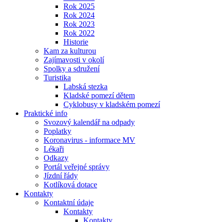
Rok 2025
Rok 2024
Rok 2023
Rok 2022
Historie
Kam za kulturou
Zajímavosti v okolí
Spolky a sdružení
Turistika
Labská stezka
Kladské pomezí dětem
Cyklobusy v kladském pomezí
Praktické info
Svozový kalendář na odpady
Poplatky
Koronavirus - informace MV
Lékaři
Odkazy
Portál veřejné správy
Jízdní řády
Kotlíková dotace
Kontakty
Kontaktní údaje
Kontakty
Kontakty