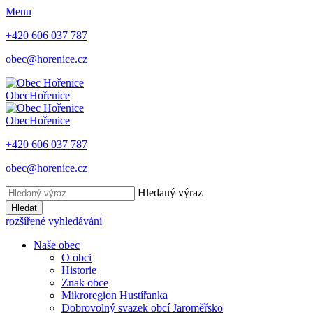
Menu
+420 606 037 787
obec@horenice.cz
Obec
Hořenice
Obec
Hořenice
+420 606 037 787
obec@horenice.cz
Hledaný výraz
Hledat
rozšířené vyhledávání
Naše obec
O obci
Historie
Znak obce
Mikroregion Hustířanka
Dobrovolný svazek obcí Jaroměřsko