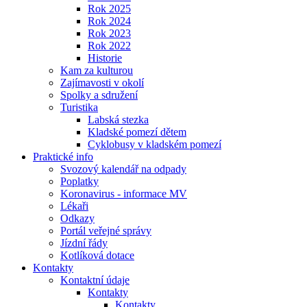
Rok 2025
Rok 2024
Rok 2023
Rok 2022
Historie
Kam za kulturou
Zajímavosti v okolí
Spolky a sdružení
Turistika
Labská stezka
Kladské pomezí dětem
Cyklobusy v kladském pomezí
Praktické info
Svozový kalendář na odpady
Poplatky
Koronavirus - informace MV
Lékaři
Odkazy
Portál veřejné správy
Jízdní řády
Kotlíková dotace
Kontakty
Kontaktní údaje
Kontakty
Kontakty