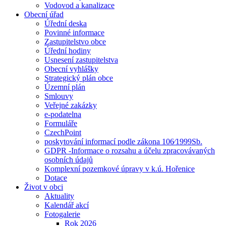
Vodovod a kanalizace
Obecní úřad
Úřední deska
Povinné informace
Zastupitelstvo obce
Úřední hodiny
Usnesení zastupitelstva
Obecní vyhlášky
Strategický plán obce
Územní plán
Smlouvy
Veřejné zakázky
e-podatelna
Formuláře
CzechPoint
poskytování informací podle zákona 106⁄1999Sb.
GDPR -Informace o rozsahu a účelu zpracovávaných
osobních údajů
Komplexní pozemkové úpravy v k.ú. Hořenice
Dotace
Život v obci
Aktuality
Kalendář akcí
Fotogalerie
Rok 2026