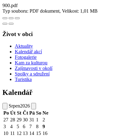
900.pdf
Typ souboru: PDF dokument, Velikost: 1,01 MB
Život v obci
Aktuality
Kalendář akcí
Fotogalerie
Kam za kulturou
Zajímavosti v okolí
Spolky a sdružení
Turistika
Kalendář
Srpen
2026
Po
Út
St
Čt
Pá
So
Ne
27
28
29
30
31
1
2
3
4
5
6
7
8
9
10
11
12
13
14
15
16