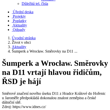
Důležitá tel. čísla
Úřední deska
Projekty
Poplatky
Aktuality
Odpady
Úvodní stránka
Život v obci
Aktuality
Šumperk a Wrocław. Směrovky na D11 ...
Šumperk a Wrocław. Směrovky
na D11 vrtají hlavou řidičům,
ŘSD je hájí
Směrové značení nového úseku D11 z Hradce Králové do Hořenic
u Jaroměře předpokládá dokonalou znalost zeměpisu a české
dálniční sítě.
Zdroj: https://www.idnes.cz/