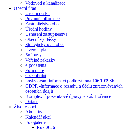
Vodovod a kanalizace
Obecní úřad
Úřední deska
Povinné informace
Zastupitelstvo obce
Úřední hodiny
Usnesení zastupitelstva
Obecní vyhlášky
Strategický plán obce
Územní plán
Smlouvy
Veřejné zakázky
e-podatelna
Formuláře
CzechPoint
poskytování informací podle zákona 106⁄1999Sb.
GDPR -Informace o rozsahu a účelu zpracovávaných
osobních údajů
Komplexní pozemkové úpravy v k.ú. Hořenice
Dotace
Život v obci
Aktuality
Kalendář akcí
Fotogalerie
Rok 2026