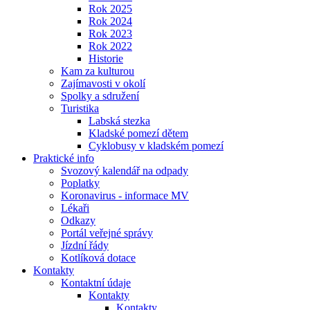
Rok 2025
Rok 2024
Rok 2023
Rok 2022
Historie
Kam za kulturou
Zajímavosti v okolí
Spolky a sdružení
Turistika
Labská stezka
Kladské pomezí dětem
Cyklobusy v kladském pomezí
Praktické info
Svozový kalendář na odpady
Poplatky
Koronavirus - informace MV
Lékaři
Odkazy
Portál veřejné správy
Jízdní řády
Kotlíková dotace
Kontakty
Kontaktní údaje
Kontakty
Kontakty