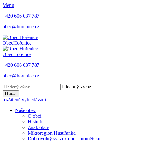
Menu
+420 606 037 787
obec@horenice.cz
Obec
Hořenice
Obec
Hořenice
+420 606 037 787
obec@horenice.cz
Hledaný výraz
Hledat
rozšířené vyhledávání
Naše obec
O obci
Historie
Znak obce
Mikroregion Hustířanka
Dobrovolný svazek obcí Jaroměřsko