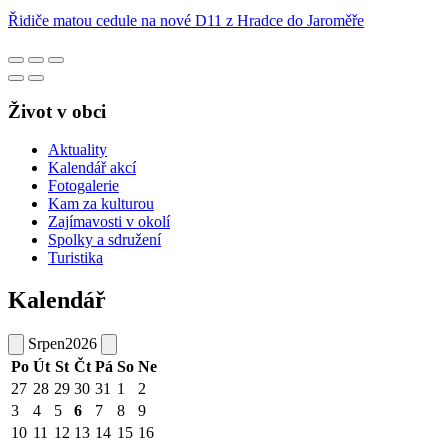
Řidiče matou cedule na nové D11 z Hradce do Jaroměře
Život v obci
Aktuality
Kalendář akcí
Fotogalerie
Kam za kulturou
Zajímavosti v okolí
Spolky a sdružení
Turistika
Kalendář
Srpen
2026
Po
Út
St
Čt
Pá
So
Ne
27
28
29
30
31
1
2
3
4
5
6
7
8
9
10
11
12
13
14
15
16