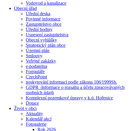
Vodovod a kanalizace
Obecní úřad
Úřední deska
Povinné informace
Zastupitelstvo obce
Úřední hodiny
Usnesení zastupitelstva
Obecní vyhlášky
Strategický plán obce
Územní plán
Smlouvy
Veřejné zakázky
e-podatelna
Formuláře
CzechPoint
poskytování informací podle zákona 106⁄1999Sb.
GDPR -Informace o rozsahu a účelu zpracovávaných
osobních údajů
Komplexní pozemkové úpravy v k.ú. Hořenice
Dotace
Život v obci
Aktuality
Kalendář akcí
Fotogalerie
Rok 2026