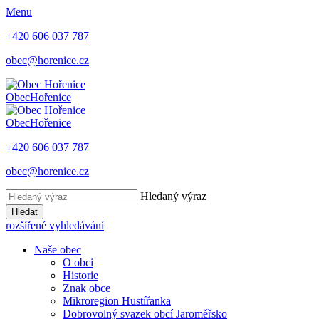
Menu
+420 606 037 787
obec@horenice.cz
Obec
Hořenice
Obec
Hořenice
+420 606 037 787
obec@horenice.cz
Hledaný výraz
Hledat
rozšířené vyhledávání
Naše obec
O obci
Historie
Znak obce
Mikroregion Hustířanka
Dobrovolný svazek obcí Jaroměřsko