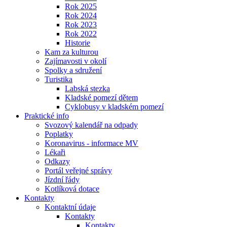
Rok 2025
Rok 2024
Rok 2023
Rok 2022
Historie
Kam za kulturou
Zajímavosti v okolí
Spolky a sdružení
Turistika
Labská stezka
Kladské pomezí dětem
Cyklobusy v kladském pomezí
Praktické info
Svozový kalendář na odpady
Poplatky
Koronavirus - informace MV
Lékaři
Odkazy
Portál veřejné správy
Jízdní řády
Kotlíková dotace
Kontakty
Kontaktní údaje
Kontakty
Kontakty