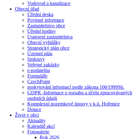
Vodovod a kanalizace
Obecní úřad
Úřední deska
Povinné informace
Zastupitelstvo obce
Úřední hodiny
Usnesení zastupitelstva
Obecní vyhlášky
Strategický plán obce
Územní plán
Smlouvy
Veřejné zakázky
e-podatelna
Formuláře
CzechPoint
poskytování informací podle zákona 106⁄1999Sb.
GDPR -Informace o rozsahu a účelu zpracovávaných
osobních údajů
Komplexní pozemkové úpravy v k.ú. Hořenice
Dotace
Život v obci
Aktuality
Kalendář akcí
Fotogalerie
Rok 2026