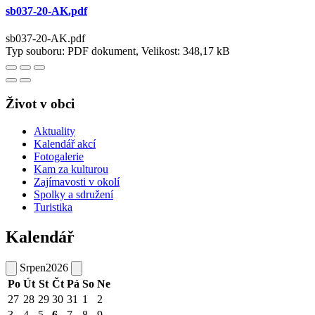
sb037-20-AK.pdf
sb037-20-AK.pdf
Typ souboru: PDF dokument, Velikost: 348,17 kB
Život v obci
Aktuality
Kalendář akcí
Fotogalerie
Kam za kulturou
Zajímavosti v okolí
Spolky a sdružení
Turistika
Kalendář
Srpen
2026
Po
Út
St
Čt
Pá
So
Ne
27
28
29
30
31
1
2
3
4
5
6
7
8
9