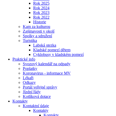
Rok 2025
Rok 2024
Rok 2023
Rok 2022
Historie
Kam za kulturou
Zajímavosti v okolí
Spolky a sdružení
Turistika
Labská stezka
Kladské pomezí dětem
Cyklobusy v kladském pomezí
Praktické info
Svozový kalendář na odpady
Poplatky
Koronavirus - informace MV
Lékaři
Odkazy
Portál veřejné správy
Jízdní řády
Kotlíková dotace
Kontakty
Kontaktní údaje
Kontakty
Kontakty