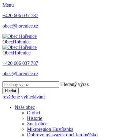
Menu
+420 606 037 787
obec@horenice.cz
Obec
Hořenice
Obec
Hořenice
+420 606 037 787
obec@horenice.cz
Hledaný výraz
Hledat
rozšířené vyhledávání
Naše obec
O obci
Historie
Znak obce
Mikroregion Hustířanka
Dobrovolný svazek obcí Jaroměřsko