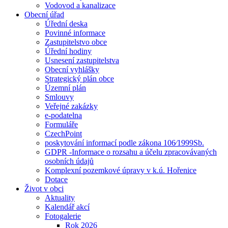
Vodovod a kanalizace
Obecní úřad
Úřední deska
Povinné informace
Zastupitelstvo obce
Úřední hodiny
Usnesení zastupitelstva
Obecní vyhlášky
Strategický plán obce
Územní plán
Smlouvy
Veřejné zakázky
e-podatelna
Formuláře
CzechPoint
poskytování informací podle zákona 106⁄1999Sb.
GDPR -Informace o rozsahu a účelu zpracovávaných
osobních údajů
Komplexní pozemkové úpravy v k.ú. Hořenice
Dotace
Život v obci
Aktuality
Kalendář akcí
Fotogalerie
Rok 2026