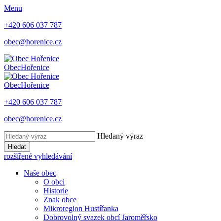
Menu
+420 606 037 787
obec@horenice.cz
Obec
Hořenice
Obec
Hořenice
+420 606 037 787
obec@horenice.cz
Hledaný výraz
Hledat
rozšířené vyhledávání
Naše obec
O obci
Historie
Znak obce
Mikroregion Hustířanka
Dobrovolný svazek obcí Jaroměřsko