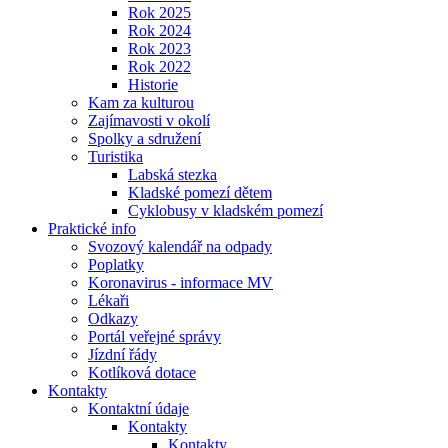
Rok 2025
Rok 2024
Rok 2023
Rok 2022
Historie
Kam za kulturou
Zajímavosti v okolí
Spolky a sdružení
Turistika
Labská stezka
Kladské pomezí dětem
Cyklobusy v kladském pomezí
Praktické info
Svozový kalendář na odpady
Poplatky
Koronavirus - informace MV
Lékaři
Odkazy
Portál veřejné správy
Jízdní řády
Kotlíková dotace
Kontakty
Kontaktní údaje
Kontakty
Kontakty