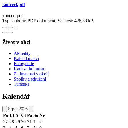
koncert.pdf
koncert.pdf
Typ souboru: PDF dokument, Velikost: 426,38 kB
Život v obci
Aktuality
Kalendář akcí
Fotogalerie
Kam za kulturou
Zajímavosti v okolí
Spolky a sdružení
Turistika
Kalendář
Srpen
2026
Po
Út
St
Čt
Pá
So
Ne
27
28
29
30
31
1
2
3
4
5
6
7
8
9