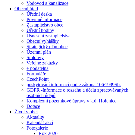
Vodovod a kanalizace
Obecní úřad
Úřední deska
Povinné informace
Zastupitelstvo obce
Úřední hodiny
Usnesení zastupitelstva
Obecní vyhlášky
Strategický plán obce
Územní plán
Smlouvy
Veřejné zakázky
e-podatelna
Formuláře
CzechPoint
poskytování informací podle zákona 106⁄1999Sb.
GDPR -Informace o rozsahu a účelu zpracovávaných
osobních údajů
Komplexní pozemkové úpravy v k.ú. Hořenice
Dotace
Život v obci
Aktuality
Kalendář akcí
Fotogalerie
Rok 2026