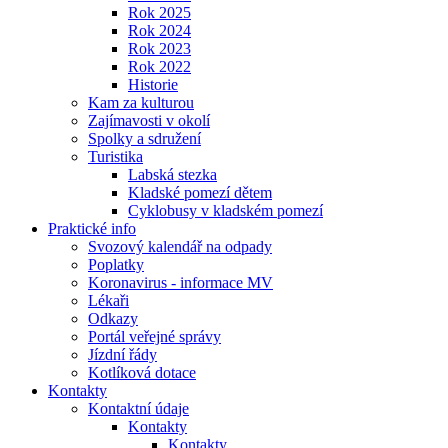
Rok 2025
Rok 2024
Rok 2023
Rok 2022
Historie
Kam za kulturou
Zajímavosti v okolí
Spolky a sdružení
Turistika
Labská stezka
Kladské pomezí dětem
Cyklobusy v kladském pomezí
Praktické info
Svozový kalendář na odpady
Poplatky
Koronavirus - informace MV
Lékaři
Odkazy
Portál veřejné správy
Jízdní řády
Kotlíková dotace
Kontakty
Kontaktní údaje
Kontakty
Kontakty