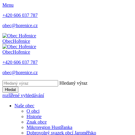
Menu
+420 606 037 787
obec@horenice.cz
Obec
Hořenice
Obec
Hořenice
+420 606 037 787
obec@horenice.cz
Hledaný výraz
Hledat
rozšířené vyhledávání
Naše obec
O obci
Historie
Znak obce
Mikroregion Hustířanka
Dobrovolný svazek obcí Jaroměřsko