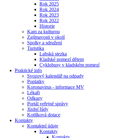
Rok 2025
Rok 2024
Rok 2023
Rok 2022
Historie
Kam za kulturou
Zajímavosti v okolí
Spolky a sdružení
Turistika
Labská stezka
Kladské pomezí dětem
Cyklobusy v kladském pomezí
Praktické info
Svozový kalendář na odpady
Poplatky
Koronavirus - informace MV
Lékaři
Odkazy
Portál veřejné správy
Jízdní řády
Kotlíková dotace
Kontakty
Kontaktní údaje
Kontakty
Kontakty