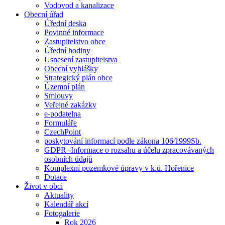
Vodovod a kanalizace
Obecní úřad
Úřední deska
Povinné informace
Zastupitelstvo obce
Úřední hodiny
Usnesení zastupitelstva
Obecní vyhlášky
Strategický plán obce
Územní plán
Smlouvy
Veřejné zakázky
e-podatelna
Formuláře
CzechPoint
poskytování informací podle zákona 106⁄1999Sb.
GDPR -Informace o rozsahu a účelu zpracovávaných
osobních údajů
Komplexní pozemkové úpravy v k.ú. Hořenice
Dotace
Život v obci
Aktuality
Kalendář akcí
Fotogalerie
Rok 2026