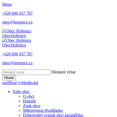
Menu
+420 606 037 787
obec@horenice.cz
Obec
Hořenice
Obec
Hořenice
+420 606 037 787
obec@horenice.cz
Hledaný výraz
Hledat
rozšířené vyhledávání
Naše obec
O obci
Historie
Znak obce
Mikroregion Hustířanka
Dobrovolný svazek obcí Jaroměřsko