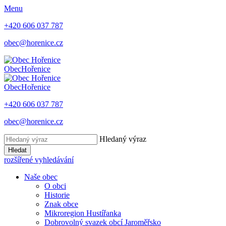
Menu
+420 606 037 787
obec@horenice.cz
Obec
Hořenice
Obec
Hořenice
+420 606 037 787
obec@horenice.cz
Hledaný výraz
Hledat
rozšířené vyhledávání
Naše obec
O obci
Historie
Znak obce
Mikroregion Hustířanka
Dobrovolný svazek obcí Jaroměřsko