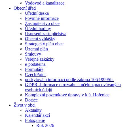
Vodovod a kanalizace
Obecní úřad
Úřední deska
Povinné informace
Zastupitelstvo obce
Úřední hodiny
Usnesení zastupitelstva
Obecní vyhlášky
Strategický plán obce
Územní plán
Smlouvy
Veřejné zakázky
e-podatelna
Formuláře
CzechPoint
poskytování informací podle zákona 106⁄1999Sb.
GDPR -Informace o rozsahu a účelu zpracovávaných
osobních údajů
Komplexní pozemkové úpravy v k.ú. Hořenice
Dotace
Život v obci
Aktuality
Kalendář akcí
Fotogalerie
Rok 2026