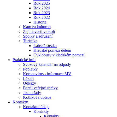
Rok 2025
Rok 2024
Rok 2023
Rok 2022
Historie
Kam za kulturou
Zajímavosti v okolí
Spolky a sdružení
Turistika
Labská stezka
Kladské pomezí dětem
Cyklobusy v kladském pomezí
Praktické info
Svozový kalendář na odpady
Poplatky
Koronavirus - informace MV
Lékaři
Odkazy
Portál veřejné správy
Jízdní řády
Kotlíková dotace
Kontakty
Kontaktní údaje
Kontakty
Kontakty