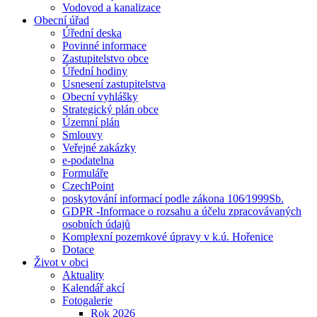
Vodovod a kanalizace
Obecní úřad
Úřední deska
Povinné informace
Zastupitelstvo obce
Úřední hodiny
Usnesení zastupitelstva
Obecní vyhlášky
Strategický plán obce
Územní plán
Smlouvy
Veřejné zakázky
e-podatelna
Formuláře
CzechPoint
poskytování informací podle zákona 106⁄1999Sb.
GDPR -Informace o rozsahu a účelu zpracovávaných
osobních údajů
Komplexní pozemkové úpravy v k.ú. Hořenice
Dotace
Život v obci
Aktuality
Kalendář akcí
Fotogalerie
Rok 2026