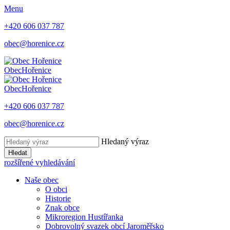
Menu
+420 606 037 787
obec@horenice.cz
Obec
Hořenice
Obec
Hořenice
+420 606 037 787
obec@horenice.cz
Hledaný výraz
Hledat
rozšířené vyhledávání
Naše obec
O obci
Historie
Znak obce
Mikroregion Hustířanka
Dobrovolný svazek obcí Jaroměřsko