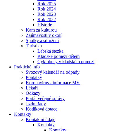
Rok 2025
Rok 2024
Rok 2023
Rok 2022
Historie
Kam za kulturou
Zajímavosti v okolí
Spolky a sdružení
Turistika
Labská stezka
Kladské pomezí dětem
Cyklobusy v kladském pomezí
Praktické info
Svozový kalendář na odpady
Poplatky
Koronavirus - informace MV
Lékaři
Odkazy
Portál veřejné správy
Jízdní řády
Kotlíková dotace
Kontakty
Kontaktní údaje
Kontakty
Kontakty