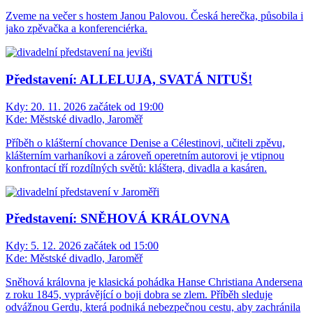
Zveme na večer s hostem Janou Palovou. Česká herečka, působila i
jako zpěvačka a konferenciérka.
Představení: ALLELUJA, SVATÁ NITUŠ!
Kdy:
20. 11. 2026 začátek od 19:00
Kde:
Městské divadlo, Jaroměř
Příběh o klášterní chovance Denise a Célestinovi, učiteli zpěvu,
klášterním varhaníkovi a zároveň operetním autorovi je vtipnou
konfrontací tří rozdílných světů: kláštera, divadla a kasáren.
Představení: SNĚHOVÁ KRÁLOVNA
Kdy:
5. 12. 2026 začátek od 15:00
Kde:
Městské divadlo, Jaroměř
Sněhová královna je klasická pohádka Hanse Christiana Andersena
z roku 1845, vyprávějící o boji dobra se zlem. Příběh sleduje
odvážnou Gerdu, která podniká nebezpečnou cestu, aby zachránila