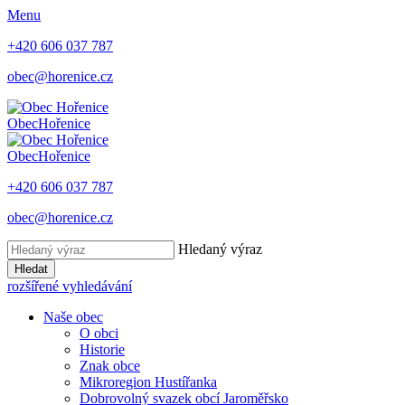
Menu
+420 606 037 787
obec@horenice.cz
Obec
Hořenice
Obec
Hořenice
+420 606 037 787
obec@horenice.cz
Hledaný výraz
Hledat
rozšířené vyhledávání
Naše obec
O obci
Historie
Znak obce
Mikroregion Hustířanka
Dobrovolný svazek obcí Jaroměřsko