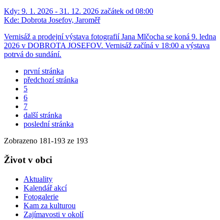
Kdy:
9. 1. 2026 - 31. 12. 2026 začátek od 08:00
Kde:
Dobrota Josefov, Jaroměř
Vernisáž a prodejní výstava fotografií Jana Mlčocha se koná 9. ledna
2026 v DOBROTA JOSEFOV. Vernisáž začíná v 18:00 a výstava
potrvá do sundání.
první stránka
předchozí stránka
5
6
7
další stránka
poslední stránka
Zobrazeno
181
-
193
ze 193
Život v obci
Aktuality
Kalendář akcí
Fotogalerie
Kam za kulturou
Zajímavosti v okolí