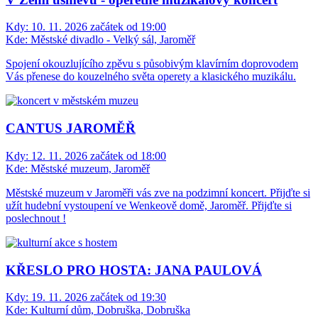
Kdy:
10. 11. 2026 začátek od 19:00
Kde:
Městské divadlo - Velký sál, Jaroměř
Spojení okouzlujícího zpěvu s působivým klavírním doprovodem
Vás přenese do kouzelného světa operety a klasického muzikálu.
CANTUS JAROMĚŘ
Kdy:
12. 11. 2026 začátek od 18:00
Kde:
Městské muzeum, Jaroměř
Městské muzeum v Jaroměři vás zve na podzimní koncert. Přijďte si
užít hudební vystoupení ve Wenkeově domě, Jaroměř. Přijďte si
poslechnout !
KŘESLO PRO HOSTA: JANA PAULOVÁ
Kdy:
19. 11. 2026 začátek od 19:30
Kde:
Kulturní dům, Dobruška, Dobruška