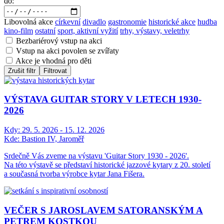
do:
Libovolná akce
církevní
divadlo
gastronomie
historické akce
hudba
kino-film
ostatní
sport, aktivní vyžití
trhy, výstavy, veletrhy
Bezbariérový vstup na akci
Vstup na akci povolen se zvířaty
Akce je vhodná pro děti
Zrušit filtr
Filtrovat
VÝSTAVA GUITAR STORY V LETECH 1930-
2026
Kdy:
29. 5. 2026 - 15. 12. 2026
Kde:
Bastion IV, Jaroměř
Srdečně Vás zveme na výstavu 'Guitar Story 1930 - 2026'.
Na této výstavě se představí historické jazzové kytary z 20. století
a současná tvorba výrobce kytar Jana Fišera.
VEČER S JAROSLAVEM SATORANSKÝM A
PETREM KOSTKOU