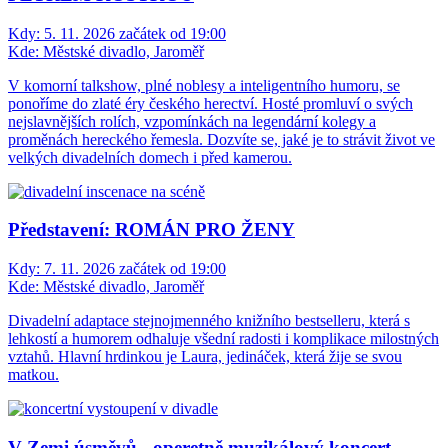
Kdy:
5. 11. 2026 začátek od 19:00
Kde:
Městské divadlo, Jaroměř
V komorní talkshow, plné noblesy a inteligentního humoru, se
ponoříme do zlaté éry českého herectví. Hosté promluví o svých
nejslavnějších rolích, vzpomínkách na legendární kolegy a
proměnách hereckého řemesla. Dozvíte se, jaké je to strávit život ve
velkých divadelních domech i před kamerou.
Představení: ROMÁN PRO ŽENY
Kdy:
7. 11. 2026 začátek od 19:00
Kde:
Městské divadlo, Jaroměř
Divadelní adaptace stejnojmenného knižního bestselleru, která s
lehkostí a humorem odhaluje všední radosti i komplikace milostných
vztahů. Hlavní hrdinkou je Laura, jedináček, která žije se svou
matkou.
V Zemi úsměvů - operetně muzikálový koncert