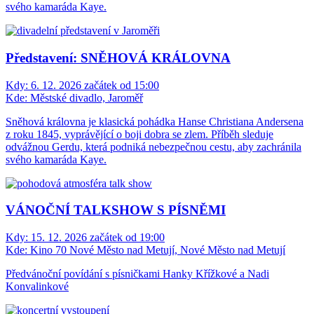
svého kamaráda Kaye.
Představení: SNĚHOVÁ KRÁLOVNA
Kdy:
6. 12. 2026 začátek od 15:00
Kde:
Městské divadlo, Jaroměř
Sněhová královna je klasická pohádka Hanse Christiana Andersena
z roku 1845, vyprávějící o boji dobra se zlem. Příběh sleduje
odvážnou Gerdu, která podniká nebezpečnou cestu, aby zachránila
svého kamaráda Kaye.
VÁNOČNÍ TALKSHOW S PÍSNĚMI
Kdy:
15. 12. 2026 začátek od 19:00
Kde:
Kino 70 Nové Město nad Metují, Nové Město nad Metují
Předvánoční povídání s písničkami Hanky Křížkové a Nadi
Konvalinkové