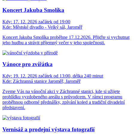
Koncert Jakuba Smolíka
Kdy:
17. 12. 2026 začátek od 19:00
Kde:
Městské divadlo - Velký sál, Jaroměř
Koncert Jakuba Smolíka proběhne 17.12.2026. Přijďte si vychutnat
jeho hudbu a strávit příjemný večer v jeho společnosti.
Vánoce pro zvířátka
Kdy:
19. 12. 2026 začátek od 13:00, délka 240 minut
Kde:
Záchranná stanice Jaroměř, Jaroměř
Zveme Vás na vánoční akci v Záchranné stanici, kde si užijete
prohlídku vyzdobeného areálu s průvodcem. V rámci programu
proběhnou odborné přednášky, zpívání koled a tradiční divadelní
představení.
Vernisáž a prodejní výstava fotografií