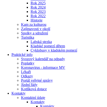
Rok 2025
Rok 2024
Rok 2023
Rok 2022
Historie
Kam za kulturou
Zajímavosti v okolí
Spolky a sdružení
Turistika
Labská stezka
Kladské pomezí dětem
Cyklobusy v kladském pomezí
Praktické info
Svozový kalendář na odpady
Poplatky
Koronavirus - informace MV
Lékaři
Odkazy
Portál veřejné správy
Jízdní řády
Kotlíková dotace
Kontakty
Kontaktní údaje
Kontakty
Kontakty