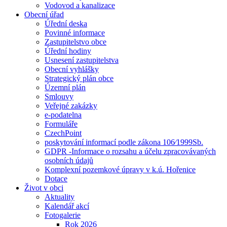
Vodovod a kanalizace
Obecní úřad
Úřední deska
Povinné informace
Zastupitelstvo obce
Úřední hodiny
Usnesení zastupitelstva
Obecní vyhlášky
Strategický plán obce
Územní plán
Smlouvy
Veřejné zakázky
e-podatelna
Formuláře
CzechPoint
poskytování informací podle zákona 106⁄1999Sb.
GDPR -Informace o rozsahu a účelu zpracovávaných
osobních údajů
Komplexní pozemkové úpravy v k.ú. Hořenice
Dotace
Život v obci
Aktuality
Kalendář akcí
Fotogalerie
Rok 2026