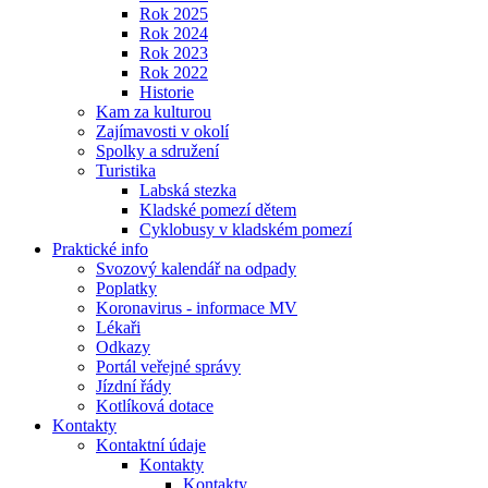
Rok 2025
Rok 2024
Rok 2023
Rok 2022
Historie
Kam za kulturou
Zajímavosti v okolí
Spolky a sdružení
Turistika
Labská stezka
Kladské pomezí dětem
Cyklobusy v kladském pomezí
Praktické info
Svozový kalendář na odpady
Poplatky
Koronavirus - informace MV
Lékaři
Odkazy
Portál veřejné správy
Jízdní řády
Kotlíková dotace
Kontakty
Kontaktní údaje
Kontakty
Kontakty