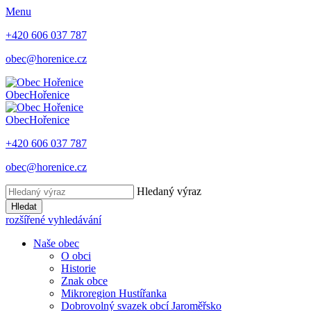
Menu
+420 606 037 787
obec@horenice.cz
Obec
Hořenice
Obec
Hořenice
+420 606 037 787
obec@horenice.cz
Hledaný výraz
Hledat
rozšířené vyhledávání
Naše obec
O obci
Historie
Znak obce
Mikroregion Hustířanka
Dobrovolný svazek obcí Jaroměřsko