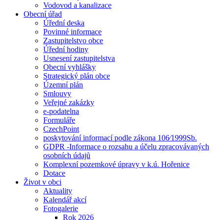
Vodovod a kanalizace
Obecní úřad
Úřední deska
Povinné informace
Zastupitelstvo obce
Úřední hodiny
Usnesení zastupitelstva
Obecní vyhlášky
Strategický plán obce
Územní plán
Smlouvy
Veřejné zakázky
e-podatelna
Formuláře
CzechPoint
poskytování informací podle zákona 106⁄1999Sb.
GDPR -Informace o rozsahu a účelu zpracovávaných
osobních údajů
Komplexní pozemkové úpravy v k.ú. Hořenice
Dotace
Život v obci
Aktuality
Kalendář akcí
Fotogalerie
Rok 2026