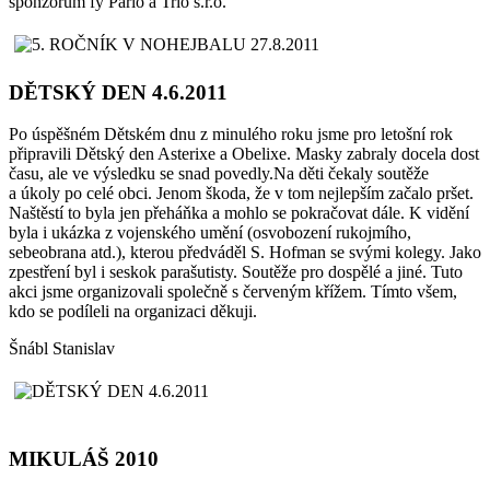
sponzorům fy Pario a Trio s.r.o.
DĚTSKÝ DEN 4.6.2011
Po úspěšném Dětském dnu z minulého roku jsme pro letošní rok
připravili Dětský den Asterixe a Obelixe. Masky zabraly docela dost
času, ale ve výsledku se snad povedly.Na děti čekaly soutěže
a úkoly po celé obci. Jenom škoda, že v tom nejlepším začalo pršet.
Naštěstí to byla jen přeháňka a mohlo se pokračovat dále. K vidění
byla i ukázka z vojenského umění (osvobození rukojmího,
sebeobrana atd.), kterou předváděl S. Hofman se svými kolegy. Jako
zpestření byl i seskok parašutisty. Soutěže pro dospělé a jiné. Tuto
akci jsme organizovali společně s červeným křížem. Tímto všem,
kdo se podíleli na organizaci děkuji.
Šnábl Stanislav
MIKULÁŠ 2010