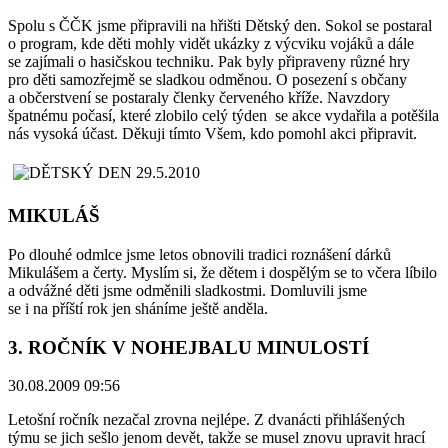
Spolu s ČČK jsme připravili na hřišti Dětský den. Sokol se postaral
o program, kde děti mohly vidět ukázky z výcviku vojáků a dále
se zajímali o hasičskou techniku. Pak byly připraveny různé hry
pro děti samozřejmě se sladkou odměnou. O posezení s občany
a občerstvení se postaraly členky červeného kříže. Navzdory
špatnému počasí, které zlobilo celý týden se akce vydařila a potěšila
nás vysoká účast. Děkuji tímto Všem, kdo pomohl akci připravit.
MIKULÁŠ
Po dlouhé odmlce jsme letos obnovili tradici roznášení dárků
Mikulášem a čerty. Myslím si, že dětem i dospělým se to včera líbilo
a odvážné děti jsme odměnili sladkostmi. Domluvili jsme
se i na příští rok jen sháníme ještě anděla.
3. ROČNÍK V NOHEJBALU MINULOSTÍ
30.08.2009 09:56
Letošní ročník nezačal zrovna nejlépe. Z dvanácti přihlášených
týmu se jich sešlo jenom devět, takže se musel znovu upravit hrací