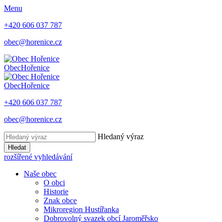
Menu
+420 606 037 787
obec@horenice.cz
Obec
Hořenice
Obec
Hořenice
+420 606 037 787
obec@horenice.cz
Hledaný výraz
Hledat
rozšířené vyhledávání
Naše obec
O obci
Historie
Znak obce
Mikroregion Hustířanka
Dobrovolný svazek obcí Jaroměřsko