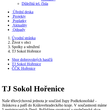
Důležitá tel. čísla
Úřední deska
Projekty
Poplatky
Aktuality
Odpady
Úvodní stránka
Život v obci
Spolky a sdružení
TJ Sokol Hořenice
Sbor dobrovolných hasičů
TJ Sokol Hořenice
ČČK Hořenice
TJ Sokol Hořenice
Naše tělovýchovná jednota je součástí župy Podkrkonošské -
Jiráskova a patří do Královehradeckého kraje. V součastnosti máme
5 registrovaných členů. Pořádáme sportovní a společenské akce.