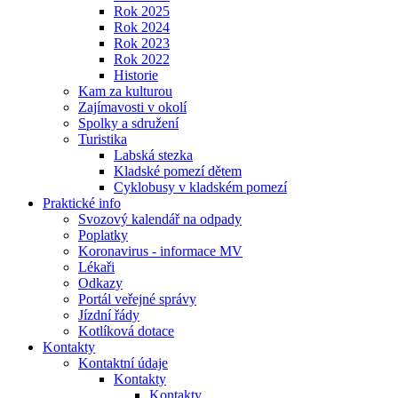
Rok 2025
Rok 2024
Rok 2023
Rok 2022
Historie
Kam za kulturou
Zajímavosti v okolí
Spolky a sdružení
Turistika
Labská stezka
Kladské pomezí dětem
Cyklobusy v kladském pomezí
Praktické info
Svozový kalendář na odpady
Poplatky
Koronavirus - informace MV
Lékaři
Odkazy
Portál veřejné správy
Jízdní řády
Kotlíková dotace
Kontakty
Kontaktní údaje
Kontakty
Kontakty