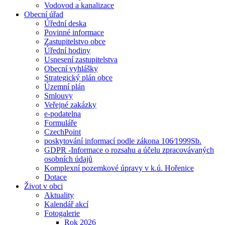
Vodovod a kanalizace
Obecní úřad
Úřední deska
Povinné informace
Zastupitelstvo obce
Úřední hodiny
Usnesení zastupitelstva
Obecní vyhlášky
Strategický plán obce
Územní plán
Smlouvy
Veřejné zakázky
e-podatelna
Formuláře
CzechPoint
poskytování informací podle zákona 106⁄1999Sb.
GDPR -Informace o rozsahu a účelu zpracovávaných
osobních údajů
Komplexní pozemkové úpravy v k.ú. Hořenice
Dotace
Život v obci
Aktuality
Kalendář akcí
Fotogalerie
Rok 2026