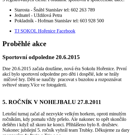
Starosta - Šnábl Stanislav tel: 602 263 789
Jednatel - Uždilová Petra
Pokladník - Hofman Stanislav tel: 603 928 500
TJ SOKOL Hořenice Facebook
Proběhlé akce
Sportovní odpoledne 20.6.2015
Dne 20.6.2015 začala doufáme, nová éra Sokolu Hořenice. První
akcí bylo sportovní odpoledne pro děti i dospělé, kde se hrály
míčové hry. Děti se naučily pracovat s buzolou a rozpoznávat
světové strany.Více ve fotogalerii.
5. ROČNÍK V NOHEJBALU 27.8.2011
Letošní turnaj začal až nezvykle velkým horkem, oproti minulým
ročníkům, kdy pomalu vždy pršelo. Ale nakonec to opět skončilo
deštěm i když už skoro ke konci. Přihlášeno bylo 8. družstev.
Nakonec jubilejní 5. ročník vyhrál team Trubky. Děkujeme za dary