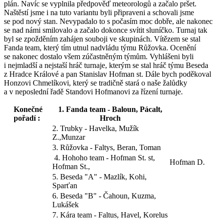
plán. Navíc se vyplnila předpověď meteorologů a začalo pršet.
Naštěstí jsme i na tuto variantu byli připraveni a schovali jsme
se pod nový stan. Nevypadalo to s počasím moc dobře, ale nakonec
se nad námi smilovalo a začalo dokonce svítit sluníčko. Turnaj tak
byl se zpožděním zahájen souboji ve skupinách. Vítězem se stal
Fanda team, který tím utnul nadvládu týmu Růžovka. Ocenění
se nakonec dostalo všem zúčastněným týmům. Vyhlášeni byli
i nejmladší a nejstaší hráč turnaje, kterým se stal hráč týmu Beseda
z Hradce Králové a pan Stanislav Hofman st. Dále bych poděkoval
Honzovi Chmelíkovi, který se tradičně stará o naše žalůdky
a v neposlední řadě Standovi Hofmanovi za řízení turnaje.
Konečné
1. Fanda team - Baloun, Pácalt,
pořadí :
Hroch
2. Trubky - Havelka, Mužík
Z.,Munzar
3. Růžovka - Faltys, Beran, Toman
4. Hohoho team - Hofman St. st,
Hofman D.
Hofman St.,
5. Beseda "A" - Mazlík, Kohi,
Sparťan
6. Beseda "B" - Čahoun, Kuzma,
Lukášek
7. Kára team - Faltus, Havel, Korelus