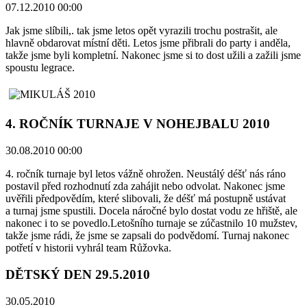
07.12.2010 00:00
Jak jsme slíbili,. tak jsme letos opět vyrazili trochu postrašit, ale
hlavně obdarovat místní děti. Letos jsme přibrali do party i anděla,
takže jsme byli kompletní. Nakonec jsme si to dost užili a zažili jsme
spoustu legrace.
4. ROČNÍK TURNAJE V NOHEJBALU 2010
30.08.2010 00:00
4. ročník turnaje byl letos vážně ohrožen. Neustálý déšť nás ráno
postavil před rozhodnutí zda zahájit nebo odvolat. Nakonec jsme
uvěřili předpovědím, které slibovali, že déšť má postupně ustávat
a turnaj jsme spustili. Docela náročné bylo dostat vodu ze hřiště, ale
nakonec i to se povedlo.Letošního turnaje se zúčastnilo 10 mužstev,
takže jsme rádi, že jsme se zapsali do podvědomí. Turnaj nakonec
potřetí v historii vyhrál team Růžovka.
DĚTSKÝ DEN 29.5.2010
30.05.2010