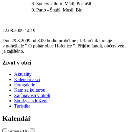
8. Sudety - Jirků, Mádl, Pospíšil
9. Pario - Šnábl, Musil, Bín
22.08.2009 14:19
Dne 29.8.2009 od 8.00 hodin proběhne již 3.ročník turnaje
v nohejbale " O pohár obce Hořenice ". Přijďte fandit, občerstvení
je zajištěno.
Život v obci
Aktuality
Kalendář akcí
Fotogalerie
Kam za kulturou
Zajímavosti v okolí
Spolky a sdružení
Turistika
Kalendář
Srpen
2026