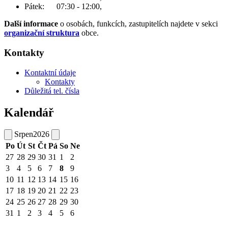
Pátek: 07:30 - 12:00,
Další informace
o osobách, funkcích, zastupitelích najdete v sekci
organizační struktura
obce.
Kontakty
Kontaktní údaje
Kontakty
Důležitá tel. čísla
Kalendář
Srpen
2026
Po
Út
St
Čt
Pá
So
Ne
27
28
29
30
31
1
2
3
4
5
6
7
8
9
10
11
12
13
14
15
16
17
18
19
20
21
22
23
24
25
26
27
28
29
30
31
1
2
3
4
5
6