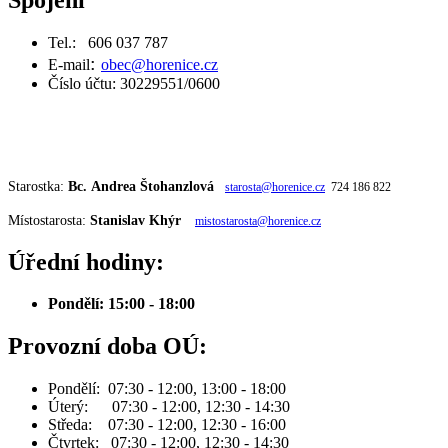
Tel.:
606 037 787
:
E-mail
obec@horenice.cz
Číslo účtu: 30229551/0600
Starostka:
Bc. Andrea Štohanzlová
starosta@horenice.cz
724 186 822
Místostarosta:
Stanislav Khýr
mistostarosta@horenice.cz
Úřední hodiny:
Pondělí: 15:00 - 18:00
Provozní doba OÚ:
Pondělí: 07:30 - 12:00, 13:00 - 18:00
Úterý: 07:30 - 12:00, 12:30 - 14:30
Středa: 07:30 - 12:00, 12:30 - 16:00
Čtvrtek: 07:30 - 12:00, 12:30 - 14:30