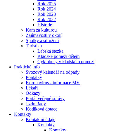
Rok 2025
Rok 2024
Rok 2023
Rok 2022
Historie
Kam za kulturou
Zajímavosti v okolí
Spolky a sdružení
Turistika
Labská stezka
Kladské pomezí dětem
Cyklobusy v kladském pomezí
Praktické info
Svozový kalendář na odpady
Poplatky
Koronavirus - informace MV
Lékaři
Odkazy
Portál veřejné správy
Jízdní řády
Kotlíková dotace
Kontakty
Kontaktní údaje
Kontakty
Kontakty