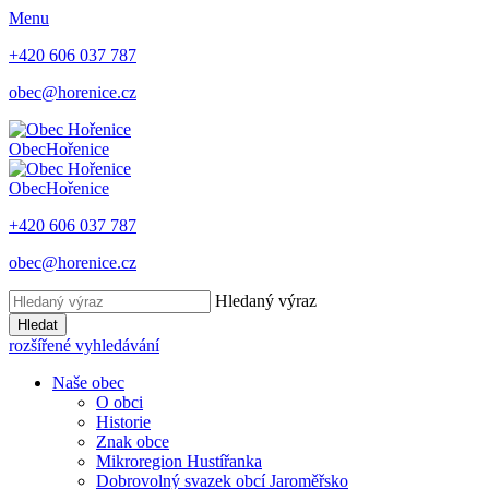
Menu
+420 606 037 787
obec@horenice.cz
Obec
Hořenice
Obec
Hořenice
+420 606 037 787
obec@horenice.cz
Hledaný výraz
Hledat
rozšířené vyhledávání
Naše obec
O obci
Historie
Znak obce
Mikroregion Hustířanka
Dobrovolný svazek obcí Jaroměřsko