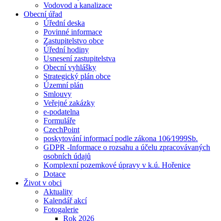
Vodovod a kanalizace
Obecní úřad
Úřední deska
Povinné informace
Zastupitelstvo obce
Úřední hodiny
Usnesení zastupitelstva
Obecní vyhlášky
Strategický plán obce
Územní plán
Smlouvy
Veřejné zakázky
e-podatelna
Formuláře
CzechPoint
poskytování informací podle zákona 106⁄1999Sb.
GDPR -Informace o rozsahu a účelu zpracovávaných
osobních údajů
Komplexní pozemkové úpravy v k.ú. Hořenice
Dotace
Život v obci
Aktuality
Kalendář akcí
Fotogalerie
Rok 2026