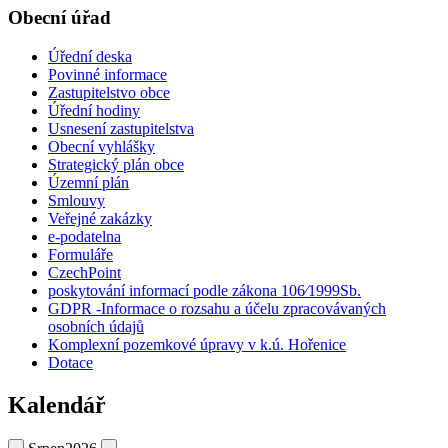
Obecní úřad
Úřední deska
Povinné informace
Zastupitelstvo obce
Úřední hodiny
Usnesení zastupitelstva
Obecní vyhlášky
Strategický plán obce
Územní plán
Smlouvy
Veřejné zakázky
e-podatelna
Formuláře
CzechPoint
poskytování informací podle zákona 106⁄1999Sb.
GDPR -Informace o rozsahu a účelu zpracovávaných
osobních údajů
Komplexní pozemkové úpravy v k.ú. Hořenice
Dotace
Kalendář