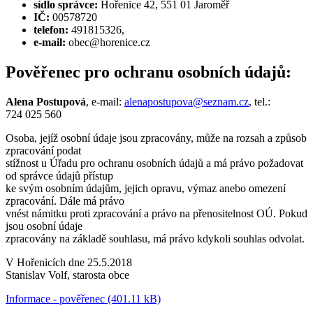
sídlo správce:
Hořenice 42, 551 01 Jaroměř
IČ:
00578720
telefon:
491815326,
e-mail:
obec@horenice.cz
Pověřenec pro ochranu osobních údajů:
Alena Postupová
, e-mail:
alenapostupova@seznam.cz
, tel.:
724 025 560
Osoba, jejíž osobní údaje jsou zpracovány, může na rozsah a způsob
zpracování podat
stížnost u Úřadu pro ochranu osobních údajů a má právo požadovat
od správce údajů přístup
ke svým osobním údajům, jejich opravu, výmaz anebo omezení
zpracování. Dále má právo
vnést námitku proti zpracování a právo na přenositelnost OÚ. Pokud
jsou osobní údaje
zpracovány na základě souhlasu, má právo kdykoli souhlas odvolat.
V Hořenicích dne 25.5.2018
Stanislav Volf, starosta obce
Informace - pověřenec (401.11 kB)