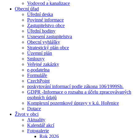
Vodovod a kanalizace
Obecní úřad
Úřední deska
Povinné informace
Zastupitelstvo obce
Úřední hodiny
Usnesení zastupitelstva
Obecní vyhlášky
Strategický plán obce
Územní plán
Smlouvy
Veřejné zakázky
e-podatelna
Formuláře
CzechPoint
poskytování informací podle zákona 106⁄1999Sb.
GDPR -Informace o rozsahu a účelu zpracovávaných
osobních údajů
Komplexní pozemkové úpravy v k.ú. Hořenice
Dotace
Život v obci
Aktuality
Kalendář akcí
Fotogalerie
Rok 2026