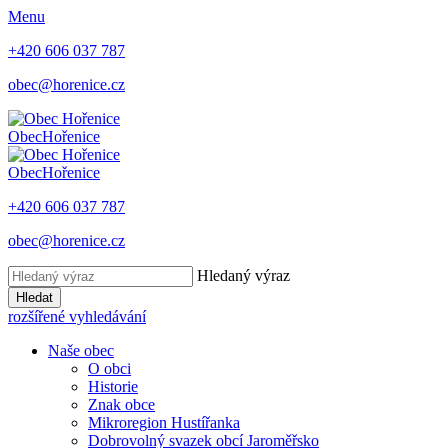
Menu
+420 606 037 787
obec@horenice.cz
Obec
Hořenice
Obec
Hořenice
+420 606 037 787
obec@horenice.cz
Hledaný výraz
Hledat
rozšířené vyhledávání
Naše obec
O obci
Historie
Znak obce
Mikroregion Hustířanka
Dobrovolný svazek obcí Jaroměřsko