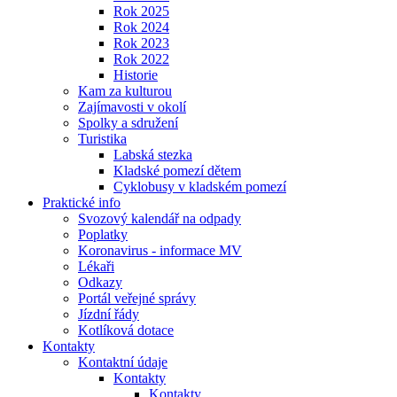
Rok 2025
Rok 2024
Rok 2023
Rok 2022
Historie
Kam za kulturou
Zajímavosti v okolí
Spolky a sdružení
Turistika
Labská stezka
Kladské pomezí dětem
Cyklobusy v kladském pomezí
Praktické info
Svozový kalendář na odpady
Poplatky
Koronavirus - informace MV
Lékaři
Odkazy
Portál veřejné správy
Jízdní řády
Kotlíková dotace
Kontakty
Kontaktní údaje
Kontakty
Kontakty