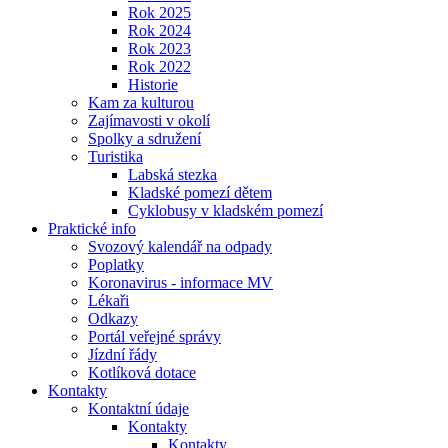
Rok 2025
Rok 2024
Rok 2023
Rok 2022
Historie
Kam za kulturou
Zajímavosti v okolí
Spolky a sdružení
Turistika
Labská stezka
Kladské pomezí dětem
Cyklobusy v kladském pomezí
Praktické info
Svozový kalendář na odpady
Poplatky
Koronavirus - informace MV
Lékaři
Odkazy
Portál veřejné správy
Jízdní řády
Kotlíková dotace
Kontakty
Kontaktní údaje
Kontakty
Kontakty