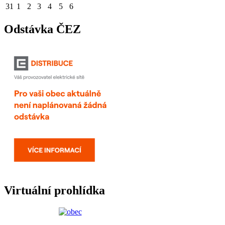
31
1
2
3
4
5
6
Odstávka ČEZ
Virtuální prohlídka