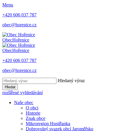
Menu
+420 606 037 787
obec@horenice.cz
Obec
Hořenice
Obec
Hořenice
+420 606 037 787
obec@horenice.cz
Hledaný výraz
Hledat
rozšířené vyhledávání
Naše obec
O obci
Historie
Znak obce
Mikroregion Hustířanka
Dobrovolný svazek obcí Jaroměřsko