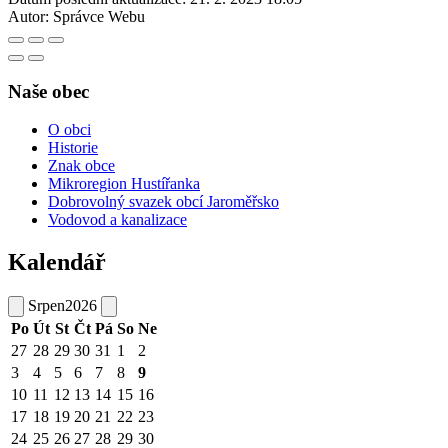
Autor:
Správce Webu
Naše obec
O obci
Historie
Znak obce
Mikroregion Hustířanka
Dobrovolný svazek obcí Jaroměřsko
Vodovod a kanalizace
Kalendář
Srpen
2026
Po
Út
St
Čt
Pá
So
Ne
27
28
29
30
31
1
2
3
4
5
6
7
8
9
10
11
12
13
14
15
16
17
18
19
20
21
22
23
24
25
26
27
28
29
30