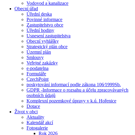
Vodovod a kanalizace
Obecní úřad
Úřední deska
Povinné informace
Zastupitelstvo obce
Úřední hodiny
Usnesení zastupitelstva
Obecní vyhlášky
Strategický plán obce
Územní plán
Smlouvy
Veřejné zakázky
e-podatelna
Formuláře
CzechPoint
poskytování informací podle zákona 106⁄1999Sb.
GDPR -Informace o rozsahu a účelu zpracovávaných
osobních údajů
Komplexní pozemkové úpravy v k.ú. Hořenice
Dotace
Život v obci
Aktuality
Kalendář akcí
Fotogalerie
Rok 2026