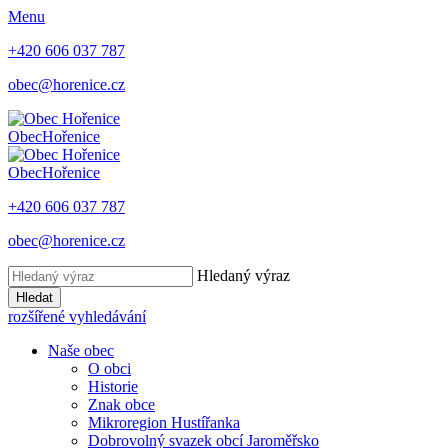
Menu
+420 606 037 787
obec@horenice.cz
Obec
Hořenice
Obec
Hořenice
+420 606 037 787
obec@horenice.cz
Hledaný výraz
Hledat
rozšířené vyhledávání
Naše obec
O obci
Historie
Znak obce
Mikroregion Hustířanka
Dobrovolný svazek obcí Jaroměřsko