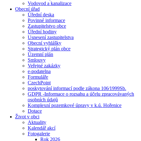
Vodovod a kanalizace
Obecní úřad
Úřední deska
Povinné informace
Zastupitelstvo obce
Úřední hodiny
Usnesení zastupitelstva
Obecní vyhlášky
Strategický plán obce
Územní plán
Smlouvy
Veřejné zakázky
e-podatelna
Formuláře
CzechPoint
poskytování informací podle zákona 106⁄1999Sb.
GDPR -Informace o rozsahu a účelu zpracovávaných
osobních údajů
Komplexní pozemkové úpravy v k.ú. Hořenice
Dotace
Život v obci
Aktuality
Kalendář akcí
Fotogalerie
Rok 2026