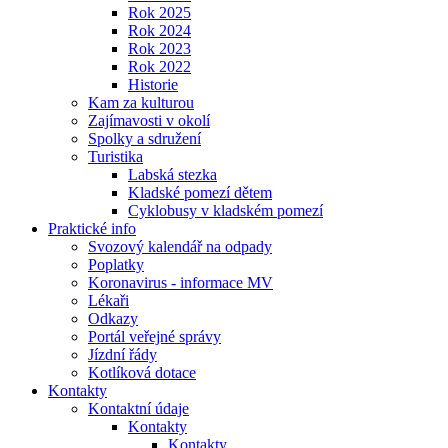
Rok 2025
Rok 2024
Rok 2023
Rok 2022
Historie
Kam za kulturou
Zajímavosti v okolí
Spolky a sdružení
Turistika
Labská stezka
Kladské pomezí dětem
Cyklobusy v kladském pomezí
Praktické info
Svozový kalendář na odpady
Poplatky
Koronavirus - informace MV
Lékaři
Odkazy
Portál veřejné správy
Jízdní řády
Kotlíková dotace
Kontakty
Kontaktní údaje
Kontakty
Kontakty