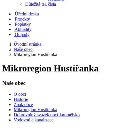
Důležitá tel. čísla
Úřední deska
Projekty
Poplatky
Aktuality
Odpady
Úvodní stránka
Naše obec
Mikroregion Hustířanka
Mikroregion Hustířanka
Naše obec
O obci
Historie
Znak obce
Mikroregion Hustířanka
Dobrovolný svazek obcí Jaroměřsko
Vodovod a kanalizace