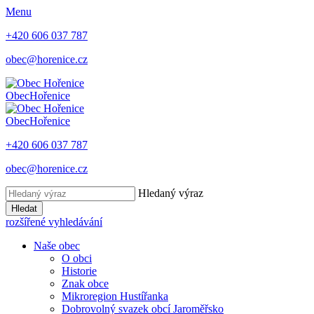
Menu
+420 606 037 787
obec@horenice.cz
Obec
Hořenice
Obec
Hořenice
+420 606 037 787
obec@horenice.cz
Hledaný výraz
Hledat
rozšířené vyhledávání
Naše obec
O obci
Historie
Znak obce
Mikroregion Hustířanka
Dobrovolný svazek obcí Jaroměřsko