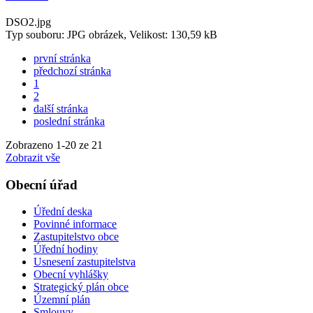
DSO2.jpg
Typ souboru: JPG obrázek, Velikost: 130,59 kB
první stránka
předchozí stránka
1
2
další stránka
poslední stránka
Zobrazeno
1
-
20
ze 21
Zobrazit vše
Obecní úřad
Úřední deska
Povinné informace
Zastupitelstvo obce
Úřední hodiny
Usnesení zastupitelstva
Obecní vyhlášky
Strategický plán obce
Územní plán
Smlouvy