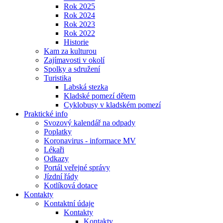
Rok 2025
Rok 2024
Rok 2023
Rok 2022
Historie
Kam za kulturou
Zajímavosti v okolí
Spolky a sdružení
Turistika
Labská stezka
Kladské pomezí dětem
Cyklobusy v kladském pomezí
Praktické info
Svozový kalendář na odpady
Poplatky
Koronavirus - informace MV
Lékaři
Odkazy
Portál veřejné správy
Jízdní řády
Kotlíková dotace
Kontakty
Kontaktní údaje
Kontakty
Kontakty