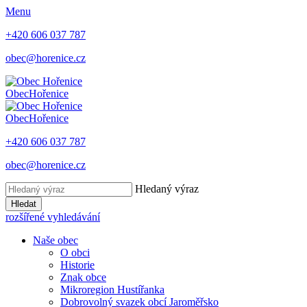
Menu
+420 606 037 787
obec@horenice.cz
Obec
Hořenice
Obec
Hořenice
+420 606 037 787
obec@horenice.cz
Hledaný výraz
Hledat
rozšířené vyhledávání
Naše obec
O obci
Historie
Znak obce
Mikroregion Hustířanka
Dobrovolný svazek obcí Jaroměřsko