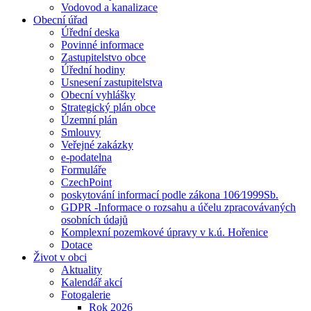
Vodovod a kanalizace
Obecní úřad
Úřední deska
Povinné informace
Zastupitelstvo obce
Úřední hodiny
Usnesení zastupitelstva
Obecní vyhlášky
Strategický plán obce
Územní plán
Smlouvy
Veřejné zakázky
e-podatelna
Formuláře
CzechPoint
poskytování informací podle zákona 106⁄1999Sb.
GDPR -Informace o rozsahu a účelu zpracovávaných
osobních údajů
Komplexní pozemkové úpravy v k.ú. Hořenice
Dotace
Život v obci
Aktuality
Kalendář akcí
Fotogalerie
Rok 2026