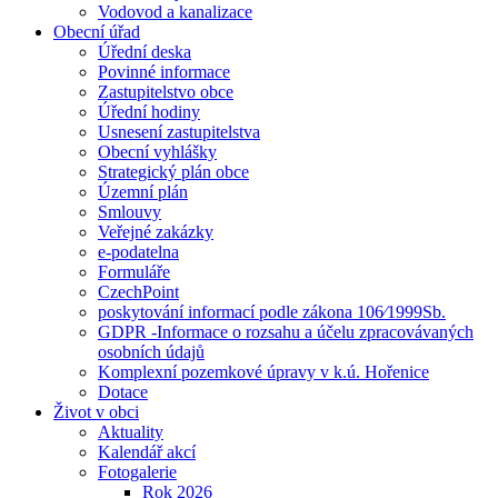
Vodovod a kanalizace
Obecní úřad
Úřední deska
Povinné informace
Zastupitelstvo obce
Úřední hodiny
Usnesení zastupitelstva
Obecní vyhlášky
Strategický plán obce
Územní plán
Smlouvy
Veřejné zakázky
e-podatelna
Formuláře
CzechPoint
poskytování informací podle zákona 106⁄1999Sb.
GDPR -Informace o rozsahu a účelu zpracovávaných
osobních údajů
Komplexní pozemkové úpravy v k.ú. Hořenice
Dotace
Život v obci
Aktuality
Kalendář akcí
Fotogalerie
Rok 2026