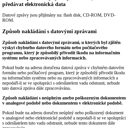
předávat elektronická data
Datové zprávy jsou přijímány na:
flash disk, CD-ROM, DVD-
ROM.
Způsob nakládání s datovými zprávami
Způsob nakládání s datovými zprávami, u kterých byl zjištěn
výskyt chybného datového formátu nebo počítačového
programu, který je způsobilý přivodit škodu na informačním
systému nebo zpracovávaných informacích.
Pokud bude na adresu doručena datová zpráva v chybném datovém
formátu nebo počítačový program, který je způsobilý přivodit škodu
na informačním systému nebo na zpracovávaných informacích a
nepodaří-li se ve spolupráci s odesílatelem vadu odstranit, nebude
tato datová zpráva dále zpracovávána.
Způsob nakládání s neúplným anebo poškozeným dokumentem
v analogové podobě nebo dokumentem v elektronické podobě.
Pokud bude na adresu doručen neúplný nebo poškozený dokument
v analogové nebo elektronické podobě a nepodaří-li se ve spolupráci
s odesílatelem tuto vadu odstranit, nebude tento dokument dále