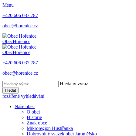
Menu
+420 606 037 787
obec@horenice.cz
Obec
Hořenice
Obec
Hořenice
+420 606 037 787
obec@horenice.cz
Hledaný výraz
Hledat
rozšířené vyhledávání
Naše obec
O obci
Historie
Znak obce
Mikroregion Hustířanka
Dobrovolný svazek obcí Jaroměřsko