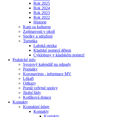
Rok 2025
Rok 2024
Rok 2023
Rok 2022
Historie
Kam za kulturou
Zajímavosti v okolí
Spolky a sdružení
Turistika
Labská stezka
Kladské pomezí dětem
Cyklobusy v kladském pomezí
Praktické info
Svozový kalendář na odpady
Poplatky
Koronavirus - informace MV
Lékaři
Odkazy
Portál veřejné správy
Jízdní řády
Kotlíková dotace
Kontakty
Kontaktní údaje
Kontakty
Kontakty