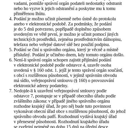
vadami, pomůže správní orgán podateli nedostatky odstranit
nebo ho vyzve k jejich odstranění a poskytne mu k tomu
přiměřenou lhůtu.
Podání je možno učinit písemně nebo ústně do protokolu
anebo v elektronické podobě. Za podmínky, že podání
je do 5 dnů potvrzeno, popřípadě doplněno způsobem
uvedeným ve větě první, je možno je učinit pomocí jiných
technických prostředků, zejména prostřednictvím dálnopisu,
telefaxu nebo veřejné datové sítě bez použití podpisu.
Podání se činí u správního orgánu, který je věcně a místně
příslušný. Podání je učiněno dnem, kdy tomuto orgánu došlo.
Není-li správní orgán schopen zajistit přijímání podání
v elektronické podobě podle odstavce 4, uzavře osoba
uvedená v § 160 odst. 1. jejíž je tento správní orgán součástí,
s obcí s rozšířenou působností, v jejímž správním obvodu
má sídlo, veřejnoprávní smlouvu (§ 160) o provozování
elektronické adresy podatelny.
Nedojde-li k uzavření veřejnoprávní smlouvy podle
odstavce 7, postupuje se v případě obecního úřadu podle
zvláštního zákona: v případě jiného správního orgánu
rozhodne krajský úřad, že pro něj bude tuto povinnost
vykonávat obecní úřad obce s rozšířenou působností, do jehož
správního obvodu patří. Rozhodnutí vydává krajský úřad
v přenesené působnosti. Rozhodnutí krajského úřadu
se zveřejní nejméně po dobu 15 dnů na úřední desce