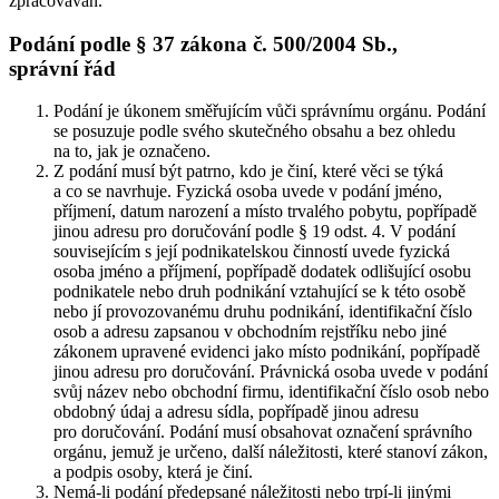
zpracováván.
Podání podle § 37 zákona č. 500/2004 Sb.,
správní řád
Podání je úkonem směřujícím vůči správnímu orgánu. Podání
se posuzuje podle svého skutečného obsahu a bez ohledu
na to, jak je označeno.
Z podání musí být patrno, kdo je činí, které věci se týká
a co se navrhuje. Fyzická osoba uvede v podání jméno,
příjmení, datum narození a místo trvalého pobytu, popřípadě
jinou adresu pro doručování podle § 19 odst. 4. V podání
souvisejícím s její podnikatelskou činností uvede fyzická
osoba jméno a příjmení, popřípadě dodatek odlišující osobu
podnikatele nebo druh podnikání vztahující se k této osobě
nebo jí provozovanému druhu podnikání, identifikační číslo
osob a adresu zapsanou v obchodním rejstříku nebo jiné
zákonem upravené evidenci jako místo podnikání, popřípadě
jinou adresu pro doručování. Právnická osoba uvede v podání
svůj název nebo obchodní firmu, identifikační číslo osob nebo
obdobný údaj a adresu sídla, popřípadě jinou adresu
pro doručování. Podání musí obsahovat označení správního
orgánu, jemuž je určeno, další náležitosti, které stanoví zákon,
a podpis osoby, která je činí.
Nemá-li podání předepsané náležitosti nebo trpí-li jinými