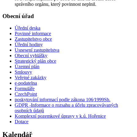
správního orgánu, který povinnost neplnil.
Obecní úřad
Úřední deska
Povinné informace
Zastupitelstvo obce
Úřední hodiny
Usnesení zastupitelstva
Obecní vyhlášky
Strategický plán obce
Územní plán
Smlouvy
Veřejné zakázky
e-podatelna
Formuláře
CzechPoint
poskytování informací podle zákona 106⁄1999Sb.
GDPR -Informace o rozsahu a účelu zpracovávaných
osobních údajů
Komplexní pozemkové úpravy v k.ú. Hořenice
Dotace
Kalendář