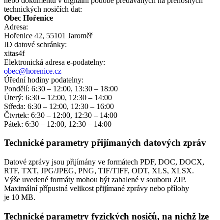
nebo dokumentů v digitální podobě předávaných na přenosných
technických nosičích dat:
Obec Hořenice
Adresa:
Hořenice 42, 55101 Jaroměř
ID datové schránky:
xitas4f
Elektronická adresa e‑podatelny:
obec@horenice.cz
Úřední hodiny podatelny:
Pondělí: 6:30 – 12:00, 13:30 – 18:00
Úterý: 6:30 – 12:00, 12:30 – 14:00
Středa: 6:30 – 12:00, 12:30 – 16:00
Čtvrtek: 6:30 – 12:00, 12:30 – 14:00
Pátek: 6:30 – 12:00, 12:30 – 14:00
Technické parametry přijímaných datových zpráv
Datové zprávy jsou přijímány ve formátech
PDF, DOC, DOCX,
RTF, TXT, JPG/JPEG, PNG, TIF/TIFF, ODT, XLS, XLSX.
Výše uvedené formáty mohou být zabalené v souboru ZIP.
Maximální přípustná velikost přijímané zprávy nebo přílohy
je
10 MB
.
Technické parametry fyzických nosičů, na nichž lze