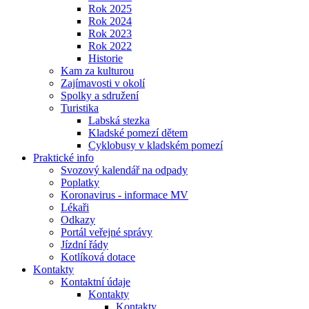
Rok 2025
Rok 2024
Rok 2023
Rok 2022
Historie
Kam za kulturou
Zajímavosti v okolí
Spolky a sdružení
Turistika
Labská stezka
Kladské pomezí dětem
Cyklobusy v kladském pomezí
Praktické info
Svozový kalendář na odpady
Poplatky
Koronavirus - informace MV
Lékaři
Odkazy
Portál veřejné správy
Jízdní řády
Kotlíková dotace
Kontakty
Kontaktní údaje
Kontakty
Kontakty