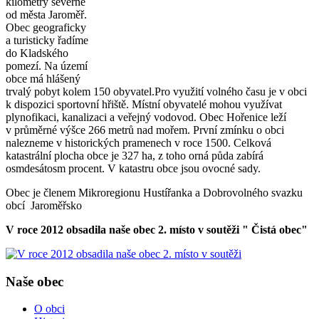
kilometry severně
od města Jaroměř.
Obec geograficky
a turisticky řadíme
do Kladského
pomezí. Na území
obce má hlášený
trvalý pobyt kolem 150 obyvatel.Pro využití volného času je v obci
k dispozici sportovní hřiště. Místní obyvatelé mohou využívat
plynofikaci, kanalizaci a veřejný vodovod. Obec Hořenice leží
v průměrné výšce 266 metrů nad mořem. První zmínku o obci
nalezneme v historických pramenech v roce 1500. Celková
katastrální plocha obce je 327 ha, z toho orná půda zabírá
osmdesátosm procent. V katastru obce jsou ovocné sady.
Obec je členem Mikroregionu Hustířanka a Dobrovolného svazku
obcí Jaroměřsko
V roce 2012 obsadila naše obec 2. místo v soutěži " Čistá obec"
Naše obec
O obci