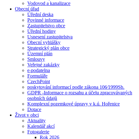
Vodovod a kanalizace
Obecní úřad
Úřední deska
Povinné informace
Zastupitelstvo obce
Úřední hodiny
Usnesení zastupitelstva
Obecní vyhlášky
Strategický plán obce
Územní plán
Smlouvy
Veřejné zakázky
e-podatelna
Formuláře
CzechPoint
poskytování informací podle zákona 106⁄1999Sb.
GDPR -Informace o rozsahu a účelu zpracovávaných
osobních údajů
Komplexní pozemkové úpravy v k.ú. Hořenice
Dotace
Život v obci
Aktuality
Kalendář akcí
Fotogalerie
Rok 2026