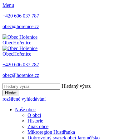
Menu
+420 606 037 787
obec@horenice.cz
Obec
Hořenice
Obec
Hořenice
+420 606 037 787
obec@horenice.cz
Hledaný výraz
Hledat
rozšířené vyhledávání
Naše obec
O obci
Historie
Znak obce
Mikroregion Hustířanka
Dobrovolný svazek obcí Jaroměřsko