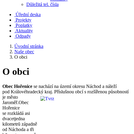
Důležitá tel. čísla
Úřední deska
Projekty
Poplatky
Aktuality
Odpady
Úvodní stránka
Naše obec
O obci
O obci
Obec Hořenice
se nachází na území okresu Náchod a náleží
pod Královéhradecký kraj.
Příslušnou obcí s rozšířenou působností
je město
Jaroměř.Obec
Hořenice
se rozkládá asi
dvacetjedna
kilometrů západně
od Náchoda a tři