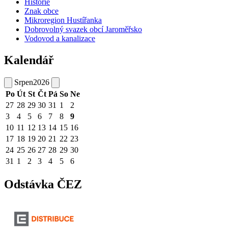
Historie
Znak obce
Mikroregion Hustířanka
Dobrovolný svazek obcí Jaroměřsko
Vodovod a kanalizace
Kalendář
Srpen
2026
Po
Út
St
Čt
Pá
So
Ne
27
28
29
30
31
1
2
3
4
5
6
7
8
9
10
11
12
13
14
15
16
17
18
19
20
21
22
23
24
25
26
27
28
29
30
31
1
2
3
4
5
6
Odstávka ČEZ