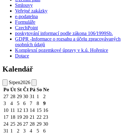
Smlouvy
Veřejné zakázky
e-podatelna
Formuláře
CzechPoint
poskytování informací podle zákona 106⁄1999Sb.
GDPR -Informace o rozsahu a účelu zpracovávaných
osobních údajů
Komplexní pozemkové úpravy v k.ú. Hořenice
Dotace
Kalendář
Srpen
2026
Po
Út
St
Čt
Pá
So
Ne
27
28
29
30
31
1
2
3
4
5
6
7
8
9
10
11
12
13
14
15
16
17
18
19
20
21
22
23
24
25
26
27
28
29
30
31
1
2
3
4
5
6