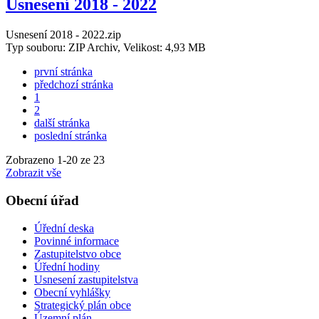
Usnesení 2018 - 2022
Usnesení 2018 - 2022.zip
Typ souboru: ZIP Archiv, Velikost: 4,93 MB
první stránka
předchozí stránka
1
2
další stránka
poslední stránka
Zobrazeno
1
-
20
ze 23
Zobrazit vše
Obecní úřad
Úřední deska
Povinné informace
Zastupitelstvo obce
Úřední hodiny
Usnesení zastupitelstva
Obecní vyhlášky
Strategický plán obce
Územní plán