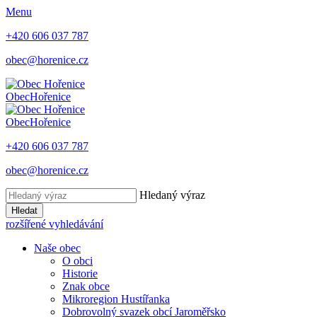
Menu
+420 606 037 787
obec@horenice.cz
Obec
Hořenice
Obec
Hořenice
+420 606 037 787
obec@horenice.cz
Hledaný výraz
Hledat
rozšířené vyhledávání
Naše obec
O obci
Historie
Znak obce
Mikroregion Hustířanka
Dobrovolný svazek obcí Jaroměřsko