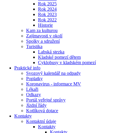
Rok 2025
Rok 2024
Rok 2023
Rok 2022
Historie
Kam za kulturou
Zajímavosti v okolí
Spolky a sdružení
Turistika
Labská stezka
Kladské pomezí dětem
Cyklobusy v kladském pomezí
Praktické info
Svozový kalendář na odpady
Poplatky
Koronavirus - informace MV
Lékaři
Odkazy
Portál veřejné správy
Jízdní řády
Kotlíková dotace
Kontakty
Kontaktní údaje
Kontakty
Kontakty