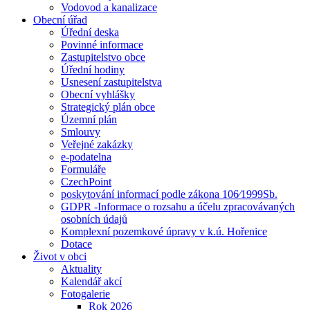
Vodovod a kanalizace
Obecní úřad
Úřední deska
Povinné informace
Zastupitelstvo obce
Úřední hodiny
Usnesení zastupitelstva
Obecní vyhlášky
Strategický plán obce
Územní plán
Smlouvy
Veřejné zakázky
e-podatelna
Formuláře
CzechPoint
poskytování informací podle zákona 106⁄1999Sb.
GDPR -Informace o rozsahu a účelu zpracovávaných
osobních údajů
Komplexní pozemkové úpravy v k.ú. Hořenice
Dotace
Život v obci
Aktuality
Kalendář akcí
Fotogalerie
Rok 2026