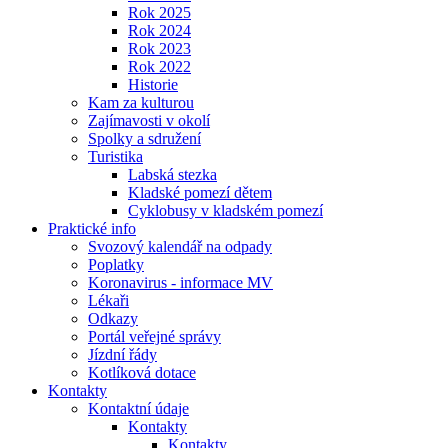
Rok 2025
Rok 2024
Rok 2023
Rok 2022
Historie
Kam za kulturou
Zajímavosti v okolí
Spolky a sdružení
Turistika
Labská stezka
Kladské pomezí dětem
Cyklobusy v kladském pomezí
Praktické info
Svozový kalendář na odpady
Poplatky
Koronavirus - informace MV
Lékaři
Odkazy
Portál veřejné správy
Jízdní řády
Kotlíková dotace
Kontakty
Kontaktní údaje
Kontakty
Kontakty