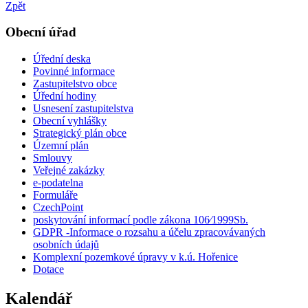
Zpět
Obecní úřad
Úřední deska
Povinné informace
Zastupitelstvo obce
Úřední hodiny
Usnesení zastupitelstva
Obecní vyhlášky
Strategický plán obce
Územní plán
Smlouvy
Veřejné zakázky
e-podatelna
Formuláře
CzechPoint
poskytování informací podle zákona 106⁄1999Sb.
GDPR -Informace o rozsahu a účelu zpracovávaných
osobních údajů
Komplexní pozemkové úpravy v k.ú. Hořenice
Dotace
Kalendář