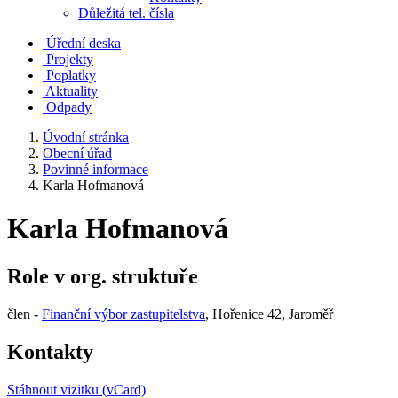
Důležitá tel. čísla
Úřední deska
Projekty
Poplatky
Aktuality
Odpady
Úvodní stránka
Obecní úřad
Povinné informace
Karla Hofmanová
Karla Hofmanová
Role v org. struktuře
člen -
Finanční výbor zastupitelstva
, Hořenice 42, Jaroměř
Kontakty
Stáhnout vizitku (vCard)