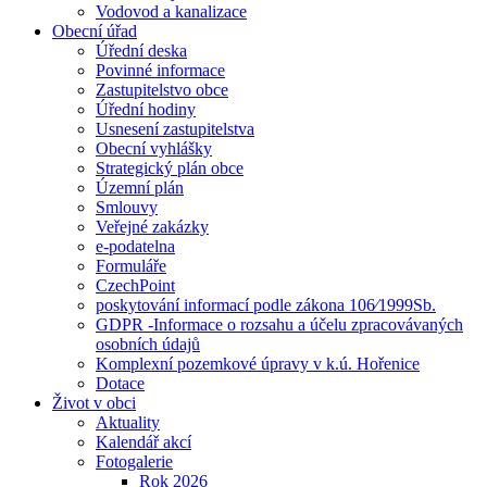
Vodovod a kanalizace
Obecní úřad
Úřední deska
Povinné informace
Zastupitelstvo obce
Úřední hodiny
Usnesení zastupitelstva
Obecní vyhlášky
Strategický plán obce
Územní plán
Smlouvy
Veřejné zakázky
e-podatelna
Formuláře
CzechPoint
poskytování informací podle zákona 106⁄1999Sb.
GDPR -Informace o rozsahu a účelu zpracovávaných
osobních údajů
Komplexní pozemkové úpravy v k.ú. Hořenice
Dotace
Život v obci
Aktuality
Kalendář akcí
Fotogalerie
Rok 2026