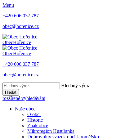
Menu
+420 606 037 787
obec@horenice.cz
Obec
Hořenice
Obec
Hořenice
+420 606 037 787
obec@horenice.cz
Hledaný výraz
Hledat
rozšířené vyhledávání
Naše obec
O obci
Historie
Znak obce
Mikroregion Hustířanka
Dobrovolný svazek obcí Jaroměřsko