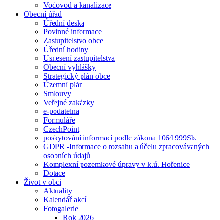
Vodovod a kanalizace
Obecní úřad
Úřední deska
Povinné informace
Zastupitelstvo obce
Úřední hodiny
Usnesení zastupitelstva
Obecní vyhlášky
Strategický plán obce
Územní plán
Smlouvy
Veřejné zakázky
e-podatelna
Formuláře
CzechPoint
poskytování informací podle zákona 106⁄1999Sb.
GDPR -Informace o rozsahu a účelu zpracovávaných
osobních údajů
Komplexní pozemkové úpravy v k.ú. Hořenice
Dotace
Život v obci
Aktuality
Kalendář akcí
Fotogalerie
Rok 2026