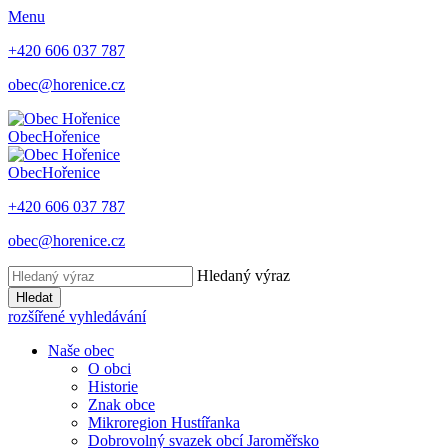
Menu
+420 606 037 787
obec@horenice.cz
Obec
Hořenice
Obec
Hořenice
+420 606 037 787
obec@horenice.cz
Hledaný výraz
Hledat
rozšířené vyhledávání
Naše obec
O obci
Historie
Znak obce
Mikroregion Hustířanka
Dobrovolný svazek obcí Jaroměřsko