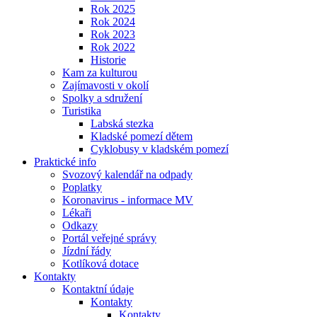
Rok 2025
Rok 2024
Rok 2023
Rok 2022
Historie
Kam za kulturou
Zajímavosti v okolí
Spolky a sdružení
Turistika
Labská stezka
Kladské pomezí dětem
Cyklobusy v kladském pomezí
Praktické info
Svozový kalendář na odpady
Poplatky
Koronavirus - informace MV
Lékaři
Odkazy
Portál veřejné správy
Jízdní řády
Kotlíková dotace
Kontakty
Kontaktní údaje
Kontakty
Kontakty