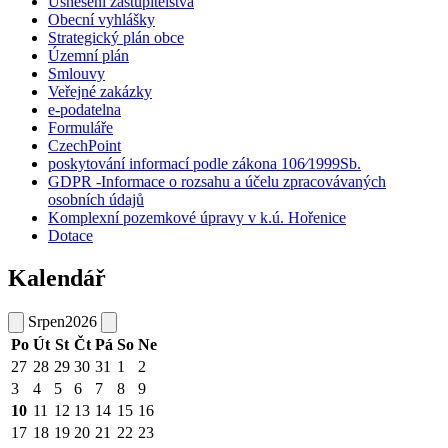
Usnesení zastupitelstva
Obecní vyhlášky
Strategický plán obce
Územní plán
Smlouvy
Veřejné zakázky
e-podatelna
Formuláře
CzechPoint
poskytování informací podle zákona 106⁄1999Sb.
GDPR -Informace o rozsahu a účelu zpracovávaných
osobních údajů
Komplexní pozemkové úpravy v k.ú. Hořenice
Dotace
Kalendář
Srpen
2026
Po
Út
St
Čt
Pá
So
Ne
27
28
29
30
31
1
2
3
4
5
6
7
8
9
10
11
12
13
14
15
16
17
18
19
20
21
22
23