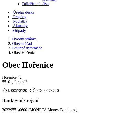
Důležitá tel. čísla
Úřední deska
Projekty
Poplatky
Aktuality
Odpady
Úvodní stránka
Obecní úřad
Povinné informace
Obec Hořenice
Obec Hořenice
Hořenice 42
55101, Jaroměř
IČO:
00578720
DIČ:
CZ00578720
Bankovní spojení
30229551/0600 (MONETA Money Bank, a.s.)