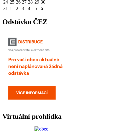
24
25
26
27
28
29
30
31
1
2
3
4
5
6
Odstávka ČEZ
Virtuální prohlídka