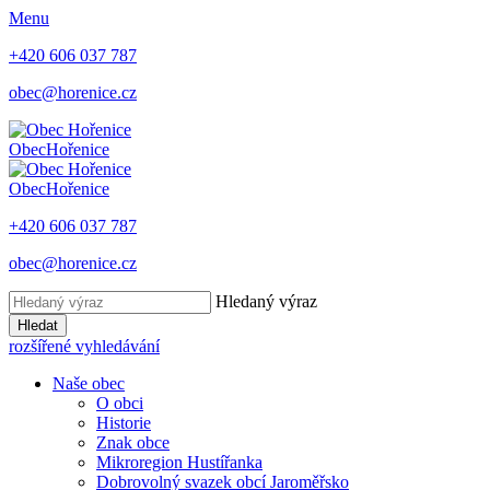
Menu
+420 606 037 787
obec@horenice.cz
Obec
Hořenice
Obec
Hořenice
+420 606 037 787
obec@horenice.cz
Hledaný výraz
Hledat
rozšířené vyhledávání
Naše obec
O obci
Historie
Znak obce
Mikroregion Hustířanka
Dobrovolný svazek obcí Jaroměřsko