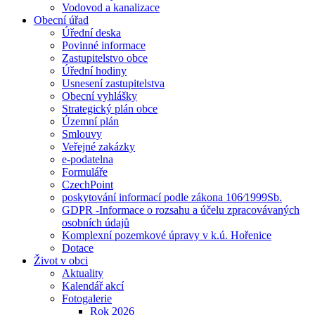
Vodovod a kanalizace
Obecní úřad
Úřední deska
Povinné informace
Zastupitelstvo obce
Úřední hodiny
Usnesení zastupitelstva
Obecní vyhlášky
Strategický plán obce
Územní plán
Smlouvy
Veřejné zakázky
e-podatelna
Formuláře
CzechPoint
poskytování informací podle zákona 106⁄1999Sb.
GDPR -Informace o rozsahu a účelu zpracovávaných
osobních údajů
Komplexní pozemkové úpravy v k.ú. Hořenice
Dotace
Život v obci
Aktuality
Kalendář akcí
Fotogalerie
Rok 2026