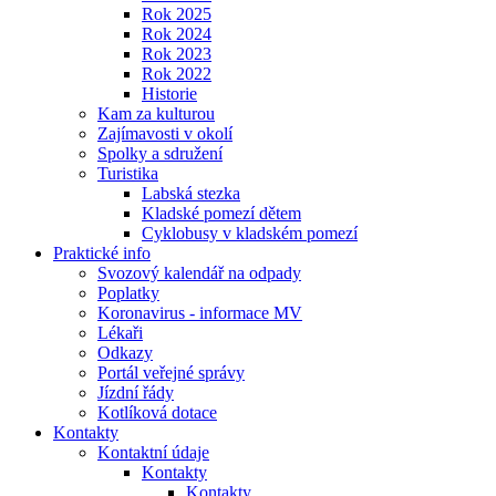
Rok 2025
Rok 2024
Rok 2023
Rok 2022
Historie
Kam za kulturou
Zajímavosti v okolí
Spolky a sdružení
Turistika
Labská stezka
Kladské pomezí dětem
Cyklobusy v kladském pomezí
Praktické info
Svozový kalendář na odpady
Poplatky
Koronavirus - informace MV
Lékaři
Odkazy
Portál veřejné správy
Jízdní řády
Kotlíková dotace
Kontakty
Kontaktní údaje
Kontakty
Kontakty