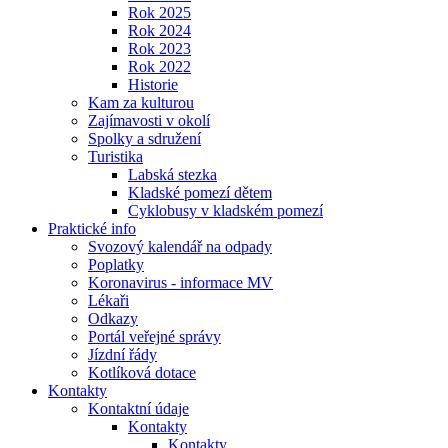
Rok 2025
Rok 2024
Rok 2023
Rok 2022
Historie
Kam za kulturou
Zajímavosti v okolí
Spolky a sdružení
Turistika
Labská stezka
Kladské pomezí dětem
Cyklobusy v kladském pomezí
Praktické info
Svozový kalendář na odpady
Poplatky
Koronavirus - informace MV
Lékaři
Odkazy
Portál veřejné správy
Jízdní řády
Kotlíková dotace
Kontakty
Kontaktní údaje
Kontakty
Kontakty