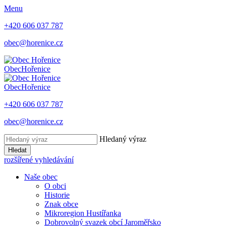
Menu
+420 606 037 787
obec@horenice.cz
Obec
Hořenice
Obec
Hořenice
+420 606 037 787
obec@horenice.cz
Hledaný výraz
Hledat
rozšířené vyhledávání
Naše obec
O obci
Historie
Znak obce
Mikroregion Hustířanka
Dobrovolný svazek obcí Jaroměřsko