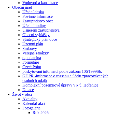
Vodovod a kanalizace
Obecní úřad
Úřední deska
Povinné informace
Zastupitelstvo obce
Úřední hodiny
Usnesení zastupitelstva
Obecní vyhlášky
Strategický plán obce
Územní plán
Smlouvy
Veřejné zakázky
e-podatelna
Formuláře
CzechPoint
poskytování informací podle zákona 106⁄1999Sb.
GDPR -Informace o rozsahu a účelu zpracovávaných
osobních údajů
Komplexní pozemkové úpravy v k.ú. Hořenice
Dotace
Život v obci
Aktuality
Kalendář akcí
Fotogalerie
Rok 2026