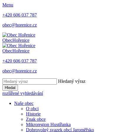
Menu
+420 606 037 787
obec@horenice.cz
Obec
Hořenice
Obec
Hořenice
+420 606 037 787
obec@horenice.cz
Hledaný výraz
Hledat
rozšířené vyhledávání
Naše obec
O obci
Historie
Znak obce
Mikroregion Hustířanka
Dobrovolný svazek obcí Jaroměřsko