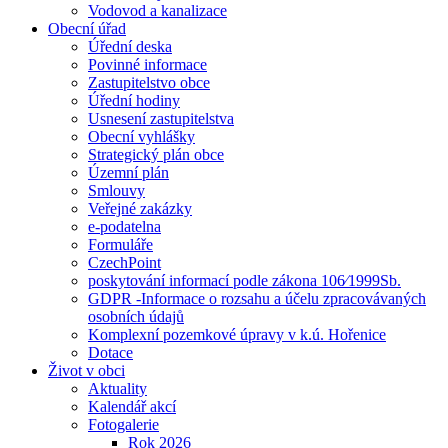
Vodovod a kanalizace
Obecní úřad
Úřední deska
Povinné informace
Zastupitelstvo obce
Úřední hodiny
Usnesení zastupitelstva
Obecní vyhlášky
Strategický plán obce
Územní plán
Smlouvy
Veřejné zakázky
e-podatelna
Formuláře
CzechPoint
poskytování informací podle zákona 106⁄1999Sb.
GDPR -Informace o rozsahu a účelu zpracovávaných
osobních údajů
Komplexní pozemkové úpravy v k.ú. Hořenice
Dotace
Život v obci
Aktuality
Kalendář akcí
Fotogalerie
Rok 2026