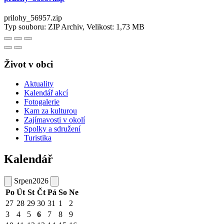
prilohy_56957.zip
Typ souboru: ZIP Archiv, Velikost: 1,73 MB
Život v obci
Aktuality
Kalendář akcí
Fotogalerie
Kam za kulturou
Zajímavosti v okolí
Spolky a sdružení
Turistika
Kalendář
Srpen
2026
Po
Út
St
Čt
Pá
So
Ne
27
28
29
30
31
1
2
3
4
5
6
7
8
9