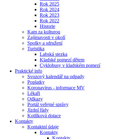
Rok 2025
Rok 2024
Rok 2023
Rok 2022
Historie
Kam za kulturou
Zajímavosti v okolí
Spolky a sdružení
Turistika
Labská stezka
Kladské pomezí dětem
Cyklobusy v kladském pomezí
Praktické info
Svozový kalendář na odpady
Poplatky
Koronavirus - informace MV
Lékaři
Odkazy
Portál veřejné správy
Jízdní řády
Kotlíková dotace
Kontakty
Kontaktní údaje
Kontakty
Kontakty