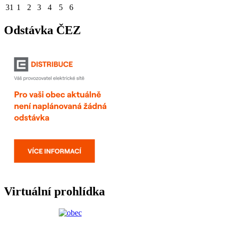
31
1
2
3
4
5
6
Odstávka ČEZ
Virtuální prohlídka