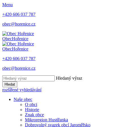
Menu
+420 606 037 787
obec@horenice.cz
Obec
Hořenice
Obec
Hořenice
+420 606 037 787
obec@horenice.cz
Hledaný výraz
Hledat
rozšířené vyhledávání
Naše obec
O obci
Historie
Znak obce
Mikroregion Hustířanka
Dobrovolný svazek obcí Jaroměřsko