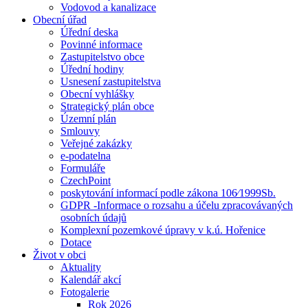
Vodovod a kanalizace
Obecní úřad
Úřední deska
Povinné informace
Zastupitelstvo obce
Úřední hodiny
Usnesení zastupitelstva
Obecní vyhlášky
Strategický plán obce
Územní plán
Smlouvy
Veřejné zakázky
e-podatelna
Formuláře
CzechPoint
poskytování informací podle zákona 106⁄1999Sb.
GDPR -Informace o rozsahu a účelu zpracovávaných
osobních údajů
Komplexní pozemkové úpravy v k.ú. Hořenice
Dotace
Život v obci
Aktuality
Kalendář akcí
Fotogalerie
Rok 2026