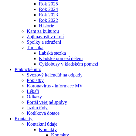
Rok 2025
Rok 2024
Rok 2023
Rok 2022
Historie
Kam za kulturou
Zajímavosti v okolí
Spolky a sdružení
Turistika
Labská stezka
Kladské pomezí dětem
Cyklobusy v kladském pomezí
Praktické info
Svozový kalendář na odpady
Poplatky
Koronavirus - informace MV
Lékaři
Odkazy
Portál veřejné správy
Jízdní řády
Kotlíková dotace
Kontakty
Kontaktní údaje
Kontakty
Kontakty