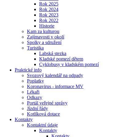
Rok 2025
Rok 2024
Rok 2023
Rok 2022
Historie
Kam za kulturou
Zajímavosti v okolí
Spolky a sdružení
Turistika
Labská stezka
Kladské pomezí dětem
Cyklobusy v kladském pomezí
Praktické info
Svozový kalendář na odpady
Poplatky
Koronavirus - informace MV
Lékaři
Odkazy
Portál veřejné správy
Jízdní řády
Kotlíková dotace
Kontakty
Kontaktní údaje
Kontakty
Kontakty