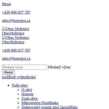
Menu
+420 606 037 787
obec@horenice.cz
Obec
Hořenice
Obec
Hořenice
+420 606 037 787
obec@horenice.cz
Hledaný výraz
Hledat
rozšířené vyhledávání
Naše obec
O obci
Historie
Znak obce
Mikroregion Hustířanka
Dobrovolný svazek obcí Jaroměřsko