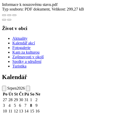
Informace k nouzovému stavu.pdf
Typ souboru: PDF dokument, Velikost: 299,27 kB
Život v obci
Aktuality
Kalendář akcí
Fotogalerie
Kam za kulturou
Zajímavosti v okolí
Spolky a sdružení
Turistika
Kalendář
Srpen
2026
Po
Út
St
Čt
Pá
So
Ne
27
28
29
30
31
1
2
3
4
5
6
7
8
9
10
11
12
13
14
15
16