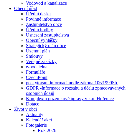
Vodovod a kanalizace
Obecní úřad
Úřední deska
Povinné informace
Zastupitelstvo obce
Úřední hodiny
Usnesení zastupitelstva
Obecní vyhlášky
Strategický plán obce
Územní plán
Smlouvy
Veřejné zakázky
e-podatelna
Formuláře
CzechPoint
poskytování informací podle zákona 106⁄1999Sb.
GDPR -Informace o rozsahu a účelu zpracovávaných
osobních údajů
Komplexní pozemkové úpravy v k.ú. Hořenice
Dotace
Život v obci
Aktuality
Kalendář akcí
Fotogalerie
Rok 2026