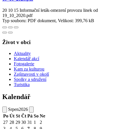
20 10 15 Informační leták-omezení provozu linek od
19_10_2020.pdf
Typ souboru: PDF dokument, Velikost: 399,76 kB
Život v obci
Aktuality
Kalendář akcí
Fotogalerie
Kam za kulturou
Zajímavosti v okolí
Spolky a sdružení
Turistika
Kalendář
Srpen
2026
Po
Út
St
Čt
Pá
So
Ne
27
28
29
30
31
1
2
3
4
5
6
7
8
9