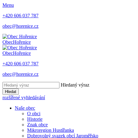
Menu
+420 606 037 787
obec@horenice.cz
Obec
Hořenice
Obec
Hořenice
+420 606 037 787
obec@horenice.cz
Hledaný výraz
Hledat
rozšířené vyhledávání
Naše obec
O obci
Historie
Znak obce
Mikroregion Hustířanka
Dobrovolný svazek obcí Jaroměřsko