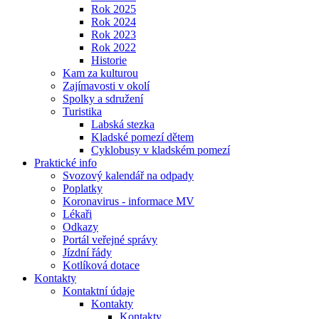
Rok 2025
Rok 2024
Rok 2023
Rok 2022
Historie
Kam za kulturou
Zajímavosti v okolí
Spolky a sdružení
Turistika
Labská stezka
Kladské pomezí dětem
Cyklobusy v kladském pomezí
Praktické info
Svozový kalendář na odpady
Poplatky
Koronavirus - informace MV
Lékaři
Odkazy
Portál veřejné správy
Jízdní řády
Kotlíková dotace
Kontakty
Kontaktní údaje
Kontakty
Kontakty