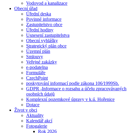
Vodovod a kanalizace
Obecní úřad
Úřední deska
Povinné informace
Zastupitelstvo obce
Úřední hodiny
Usnesení zastupitelstva
Obecní vyhlášky
Strategický plán obce
Územní plán
Smlouvy
Veřejné zakázky
e-podatelna
Formuláře
CzechPoint
poskytování informací podle zákona 106⁄1999Sb.
GDPR -Informace o rozsahu a účelu zpracovávaných
osobních údajů
Komplexní pozemkové úpravy v k.ú. Hořenice
Dotace
Život v obci
Aktuality
Kalendář akcí
Fotogalerie
Rok 2026