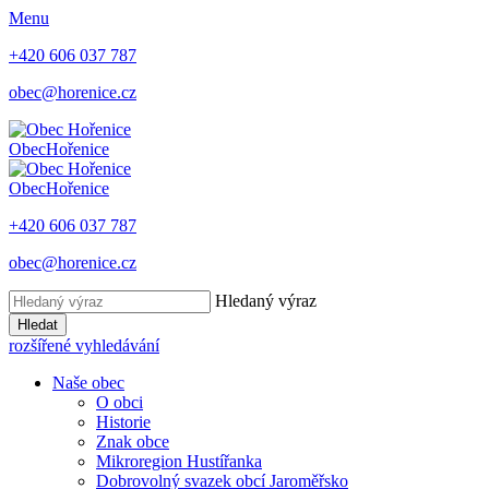
Menu
+420 606 037 787
obec@horenice.cz
Obec
Hořenice
Obec
Hořenice
+420 606 037 787
obec@horenice.cz
Hledaný výraz
Hledat
rozšířené vyhledávání
Naše obec
O obci
Historie
Znak obce
Mikroregion Hustířanka
Dobrovolný svazek obcí Jaroměřsko