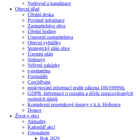
Vodovod a kanalizace
Obecní úřad
Úřední deska
Povinné informace
Zastupitelstvo obce
Úřední hodiny
Usnesení zastupitelstva
Obecní vyhlášky
Strategický plán obce
Územní plán
Smlouvy
Veřejné zakázky
e-podatelna
Formuláře
CzechPoint
poskytování informací podle zákona 106⁄1999Sb.
GDPR -Informace o rozsahu a účelu zpracovávaných
osobních údajů
Komplexní pozemkové úpravy v k.ú. Hořenice
Dotace
Život v obci
Aktuality
Kalendář akcí
Fotogalerie
Rok 2026