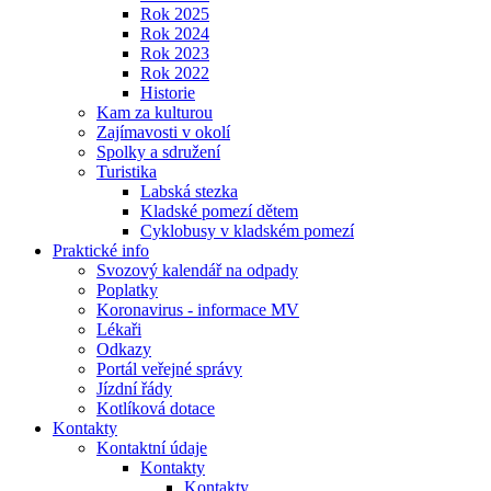
Rok 2025
Rok 2024
Rok 2023
Rok 2022
Historie
Kam za kulturou
Zajímavosti v okolí
Spolky a sdružení
Turistika
Labská stezka
Kladské pomezí dětem
Cyklobusy v kladském pomezí
Praktické info
Svozový kalendář na odpady
Poplatky
Koronavirus - informace MV
Lékaři
Odkazy
Portál veřejné správy
Jízdní řády
Kotlíková dotace
Kontakty
Kontaktní údaje
Kontakty
Kontakty