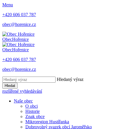
Menu
+420 606 037 787
obec@horenice.cz
Obec
Hořenice
Obec
Hořenice
+420 606 037 787
obec@horenice.cz
Hledaný výraz
Hledat
rozšířené vyhledávání
Naše obec
O obci
Historie
Znak obce
Mikroregion Hustířanka
Dobrovolný svazek obcí Jaroměřsko