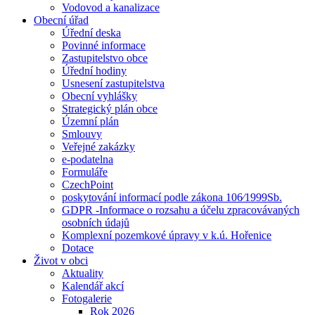
Vodovod a kanalizace
Obecní úřad
Úřední deska
Povinné informace
Zastupitelstvo obce
Úřední hodiny
Usnesení zastupitelstva
Obecní vyhlášky
Strategický plán obce
Územní plán
Smlouvy
Veřejné zakázky
e-podatelna
Formuláře
CzechPoint
poskytování informací podle zákona 106⁄1999Sb.
GDPR -Informace o rozsahu a účelu zpracovávaných
osobních údajů
Komplexní pozemkové úpravy v k.ú. Hořenice
Dotace
Život v obci
Aktuality
Kalendář akcí
Fotogalerie
Rok 2026