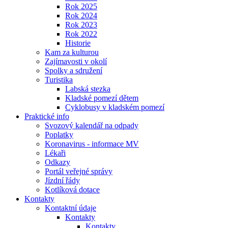
Rok 2025
Rok 2024
Rok 2023
Rok 2022
Historie
Kam za kulturou
Zajímavosti v okolí
Spolky a sdružení
Turistika
Labská stezka
Kladské pomezí dětem
Cyklobusy v kladském pomezí
Praktické info
Svozový kalendář na odpady
Poplatky
Koronavirus - informace MV
Lékaři
Odkazy
Portál veřejné správy
Jízdní řády
Kotlíková dotace
Kontakty
Kontaktní údaje
Kontakty
Kontakty