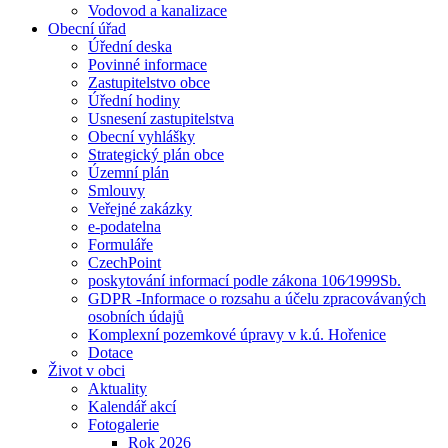
Vodovod a kanalizace
Obecní úřad
Úřední deska
Povinné informace
Zastupitelstvo obce
Úřední hodiny
Usnesení zastupitelstva
Obecní vyhlášky
Strategický plán obce
Územní plán
Smlouvy
Veřejné zakázky
e-podatelna
Formuláře
CzechPoint
poskytování informací podle zákona 106⁄1999Sb.
GDPR -Informace o rozsahu a účelu zpracovávaných
osobních údajů
Komplexní pozemkové úpravy v k.ú. Hořenice
Dotace
Život v obci
Aktuality
Kalendář akcí
Fotogalerie
Rok 2026