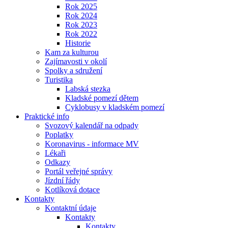
Rok 2025
Rok 2024
Rok 2023
Rok 2022
Historie
Kam za kulturou
Zajímavosti v okolí
Spolky a sdružení
Turistika
Labská stezka
Kladské pomezí dětem
Cyklobusy v kladském pomezí
Praktické info
Svozový kalendář na odpady
Poplatky
Koronavirus - informace MV
Lékaři
Odkazy
Portál veřejné správy
Jízdní řády
Kotlíková dotace
Kontakty
Kontaktní údaje
Kontakty
Kontakty