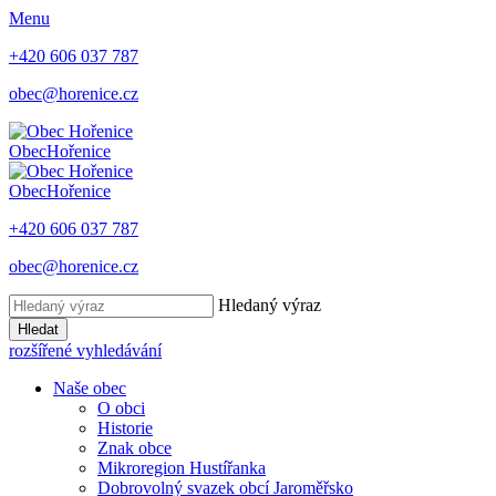
Menu
+420 606 037 787
obec@horenice.cz
Obec
Hořenice
Obec
Hořenice
+420 606 037 787
obec@horenice.cz
Hledaný výraz
Hledat
rozšířené vyhledávání
Naše obec
O obci
Historie
Znak obce
Mikroregion Hustířanka
Dobrovolný svazek obcí Jaroměřsko