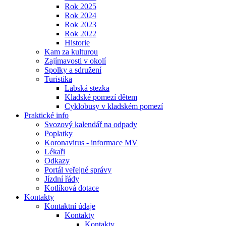
Rok 2025
Rok 2024
Rok 2023
Rok 2022
Historie
Kam za kulturou
Zajímavosti v okolí
Spolky a sdružení
Turistika
Labská stezka
Kladské pomezí dětem
Cyklobusy v kladském pomezí
Praktické info
Svozový kalendář na odpady
Poplatky
Koronavirus - informace MV
Lékaři
Odkazy
Portál veřejné správy
Jízdní řády
Kotlíková dotace
Kontakty
Kontaktní údaje
Kontakty
Kontakty