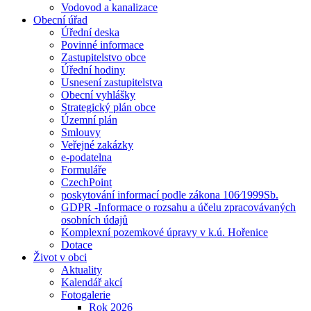
Vodovod a kanalizace
Obecní úřad
Úřední deska
Povinné informace
Zastupitelstvo obce
Úřední hodiny
Usnesení zastupitelstva
Obecní vyhlášky
Strategický plán obce
Územní plán
Smlouvy
Veřejné zakázky
e-podatelna
Formuláře
CzechPoint
poskytování informací podle zákona 106⁄1999Sb.
GDPR -Informace o rozsahu a účelu zpracovávaných
osobních údajů
Komplexní pozemkové úpravy v k.ú. Hořenice
Dotace
Život v obci
Aktuality
Kalendář akcí
Fotogalerie
Rok 2026