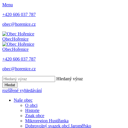
Menu
+420 606 037 787
obec@horenice.cz
Obec
Hořenice
Obec
Hořenice
+420 606 037 787
obec@horenice.cz
Hledaný výraz
Hledat
rozšířené vyhledávání
Naše obec
O obci
Historie
Znak obce
Mikroregion Hustířanka
Dobrovolný svazek obcí Jaroměřsko