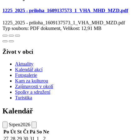
1225_2025 - priloha_1609137573_1_VHA_MHD_MZD.pdf
1225_2025 - priloha_1609137573_1_VHA_MHD_MZD.pdf
Typ souboru: PDF dokument, Velikost: 12,91 MB
Život v obci
Aktuality
Kalendář akcí
Fotogalerie
Kam za kulturou
Zajímavosti v okolí
Spolky a sdružení
Turistika
Kalendář
Srpen
2026
Po
Út
St
Čt
Pá
So
Ne
27
28
29
30
31
1
2