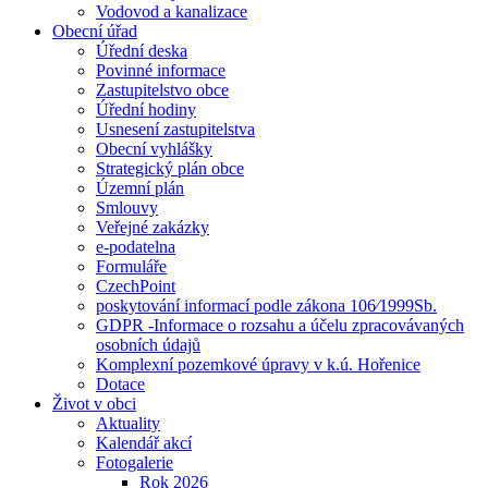
Vodovod a kanalizace
Obecní úřad
Úřední deska
Povinné informace
Zastupitelstvo obce
Úřední hodiny
Usnesení zastupitelstva
Obecní vyhlášky
Strategický plán obce
Územní plán
Smlouvy
Veřejné zakázky
e-podatelna
Formuláře
CzechPoint
poskytování informací podle zákona 106⁄1999Sb.
GDPR -Informace o rozsahu a účelu zpracovávaných
osobních údajů
Komplexní pozemkové úpravy v k.ú. Hořenice
Dotace
Život v obci
Aktuality
Kalendář akcí
Fotogalerie
Rok 2026