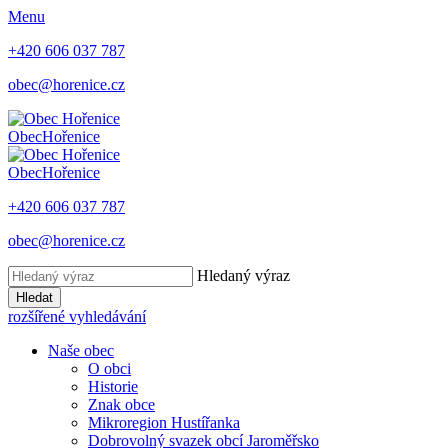
Menu
+420 606 037 787
obec@horenice.cz
Obec
Hořenice
Obec
Hořenice
+420 606 037 787
obec@horenice.cz
Hledaný výraz
Hledat
rozšířené vyhledávání
Naše obec
O obci
Historie
Znak obce
Mikroregion Hustířanka
Dobrovolný svazek obcí Jaroměřsko