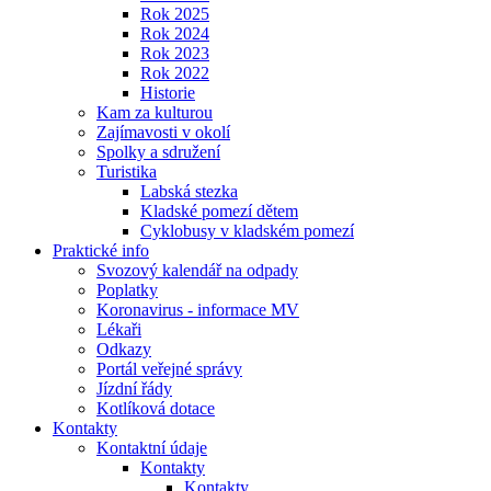
Rok 2025
Rok 2024
Rok 2023
Rok 2022
Historie
Kam za kulturou
Zajímavosti v okolí
Spolky a sdružení
Turistika
Labská stezka
Kladské pomezí dětem
Cyklobusy v kladském pomezí
Praktické info
Svozový kalendář na odpady
Poplatky
Koronavirus - informace MV
Lékaři
Odkazy
Portál veřejné správy
Jízdní řády
Kotlíková dotace
Kontakty
Kontaktní údaje
Kontakty
Kontakty