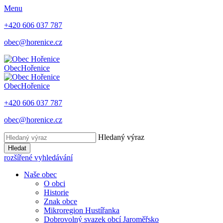
Menu
+420 606 037 787
obec@horenice.cz
Obec
Hořenice
Obec
Hořenice
+420 606 037 787
obec@horenice.cz
Hledaný výraz
Hledat
rozšířené vyhledávání
Naše obec
O obci
Historie
Znak obce
Mikroregion Hustířanka
Dobrovolný svazek obcí Jaroměřsko