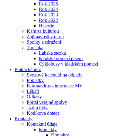
Rok 2025
Rok 2024
Rok 2023
Rok 2022
Historie
Kam za kulturou
Zajímavosti v okolí
Spolky a sdružení
Turistika
Labská stezka
Kladské pomezí dětem
Cyklobusy v kladském pomezí
Praktické info
Svozový kalendář na odpady
Poplatky
Koronavirus - informace MV
Lékaři
Odkazy
Portál veřejné správy
Jízdní řády
Kotlíková dotace
Kontakty
Kontaktní údaje
Kontakty
Kontakty