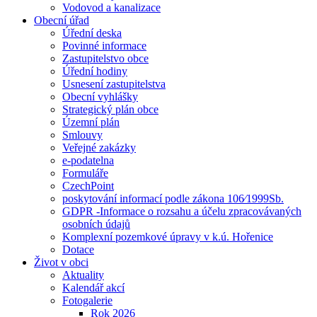
Vodovod a kanalizace
Obecní úřad
Úřední deska
Povinné informace
Zastupitelstvo obce
Úřední hodiny
Usnesení zastupitelstva
Obecní vyhlášky
Strategický plán obce
Územní plán
Smlouvy
Veřejné zakázky
e-podatelna
Formuláře
CzechPoint
poskytování informací podle zákona 106⁄1999Sb.
GDPR -Informace o rozsahu a účelu zpracovávaných
osobních údajů
Komplexní pozemkové úpravy v k.ú. Hořenice
Dotace
Život v obci
Aktuality
Kalendář akcí
Fotogalerie
Rok 2026