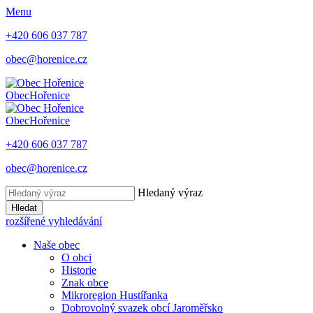
Menu
+420 606 037 787
obec@horenice.cz
Obec
Hořenice
Obec
Hořenice
+420 606 037 787
obec@horenice.cz
Hledaný výraz
Hledat
rozšířené vyhledávání
Naše obec
O obci
Historie
Znak obce
Mikroregion Hustířanka
Dobrovolný svazek obcí Jaroměřsko