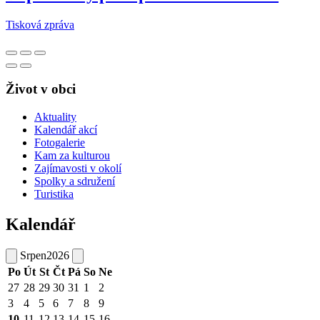
Tisková zpráva
Život v obci
Aktuality
Kalendář akcí
Fotogalerie
Kam za kulturou
Zajímavosti v okolí
Spolky a sdružení
Turistika
Kalendář
Srpen
2026
Po
Út
St
Čt
Pá
So
Ne
27
28
29
30
31
1
2
3
4
5
6
7
8
9
10
11
12
13
14
15
16