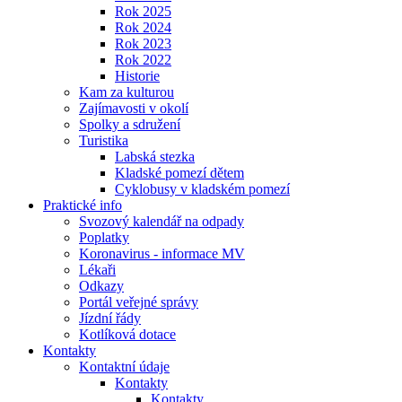
Rok 2025
Rok 2024
Rok 2023
Rok 2022
Historie
Kam za kulturou
Zajímavosti v okolí
Spolky a sdružení
Turistika
Labská stezka
Kladské pomezí dětem
Cyklobusy v kladském pomezí
Praktické info
Svozový kalendář na odpady
Poplatky
Koronavirus - informace MV
Lékaři
Odkazy
Portál veřejné správy
Jízdní řády
Kotlíková dotace
Kontakty
Kontaktní údaje
Kontakty
Kontakty