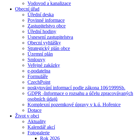
Vodovod a kanalizace
Obecní úřad
Úřední deska
Povinné informace
Zastupitelstvo obce
Úřední hodiny
Usnesení zastupitelstva
Obecní vyhlášky
Strategický plán obce
Územní plán
Smlouvy
Veřejné zakázky
e-podatelna
Formuláře
CzechPoint
poskytování informací podle zákona 106⁄1999Sb.
GDPR -Informace o rozsahu a účelu zpracovávaných
osobních údajů
Komplexní pozemkové úpravy v k.ú. Hořenice
Dotace
Život v obci
Aktuality
Kalendář akcí
Fotogalerie
Rok 2026