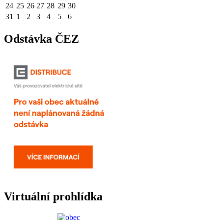
24
25
26
27
28
29
30
31
1
2
3
4
5
6
Odstávka ČEZ
Virtuální prohlídka