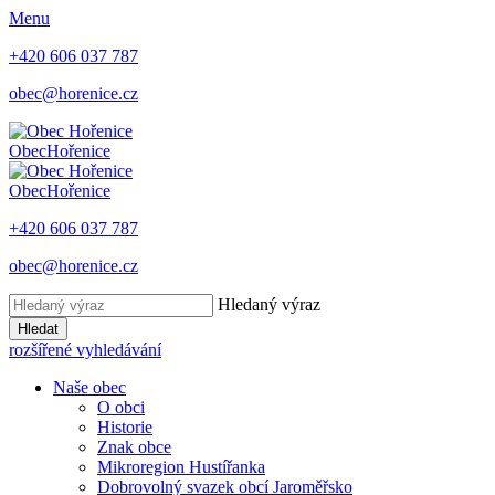
Menu
+420 606 037 787
obec@horenice.cz
Obec
Hořenice
Obec
Hořenice
+420 606 037 787
obec@horenice.cz
Hledaný výraz
Hledat
rozšířené vyhledávání
Naše obec
O obci
Historie
Znak obce
Mikroregion Hustířanka
Dobrovolný svazek obcí Jaroměřsko