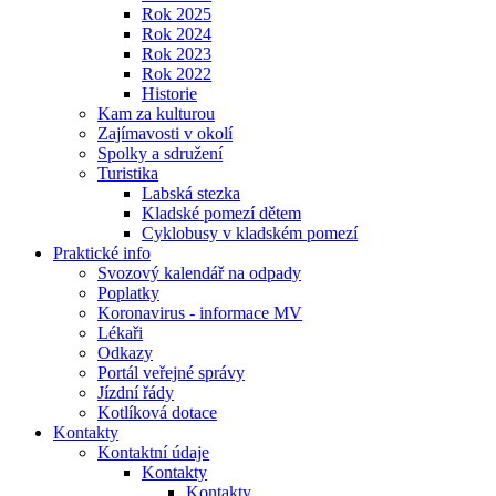
Rok 2025
Rok 2024
Rok 2023
Rok 2022
Historie
Kam za kulturou
Zajímavosti v okolí
Spolky a sdružení
Turistika
Labská stezka
Kladské pomezí dětem
Cyklobusy v kladském pomezí
Praktické info
Svozový kalendář na odpady
Poplatky
Koronavirus - informace MV
Lékaři
Odkazy
Portál veřejné správy
Jízdní řády
Kotlíková dotace
Kontakty
Kontaktní údaje
Kontakty
Kontakty