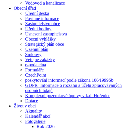
Vodovod a kanalizace
Obecní úřad
Úřední deska
Povinné informace
Zastupitelstvo obce
Úřední hodiny
Usnesení zastupitelstva
Obecní vyhlášky
Strategický plán obce
Územní plán
Smlouvy
Veřejné zakázky
e-podatelna
Formuláře
CzechPoint
poskytování informací podle zákona 106⁄1999Sb.
GDPR -Informace o rozsahu a účelu zpracovávaných
osobních údajů
Komplexní pozemkové úpravy v k.ú. Hořenice
Dotace
Život v obci
Aktuality
Kalendář akcí
Fotogalerie
Rok 2026