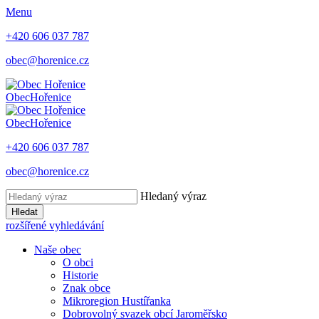
Menu
+420 606 037 787
obec@horenice.cz
Obec
Hořenice
Obec
Hořenice
+420 606 037 787
obec@horenice.cz
Hledaný výraz
Hledat
rozšířené vyhledávání
Naše obec
O obci
Historie
Znak obce
Mikroregion Hustířanka
Dobrovolný svazek obcí Jaroměřsko