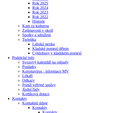
Rok 2025
Rok 2024
Rok 2023
Rok 2022
Historie
Kam za kulturou
Zajímavosti v okolí
Spolky a sdružení
Turistika
Labská stezka
Kladské pomezí dětem
Cyklobusy v kladském pomezí
Praktické info
Svozový kalendář na odpady
Poplatky
Koronavirus - informace MV
Lékaři
Odkazy
Portál veřejné správy
Jízdní řády
Kotlíková dotace
Kontakty
Kontaktní údaje
Kontakty
Kontakty