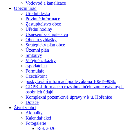
Vodovod a kanalizace
Obecní úřad
Úřední deska
Povinné informace
Zastupitelstvo obce
Úřední hodiny
Usnesení zastupitelstva
Obecní vyhlášky
Strategický plán obce
Územní plán
Smlouvy
Veřejné zakázky
e-podatelna
Formuláře
CzechPoint
poskytování informací podle zákona 106⁄1999Sb.
GDPR -Informace o rozsahu a účelu zpracovávaných
osobních údajů
Komplexní pozemkové úpravy v k.ú. Hořenice
Dotace
Život v obci
Aktuality
Kalendář akcí
Fotogalerie
Rok 2026