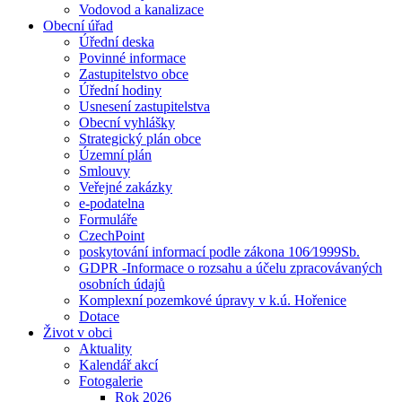
Vodovod a kanalizace
Obecní úřad
Úřední deska
Povinné informace
Zastupitelstvo obce
Úřední hodiny
Usnesení zastupitelstva
Obecní vyhlášky
Strategický plán obce
Územní plán
Smlouvy
Veřejné zakázky
e-podatelna
Formuláře
CzechPoint
poskytování informací podle zákona 106⁄1999Sb.
GDPR -Informace o rozsahu a účelu zpracovávaných
osobních údajů
Komplexní pozemkové úpravy v k.ú. Hořenice
Dotace
Život v obci
Aktuality
Kalendář akcí
Fotogalerie
Rok 2026