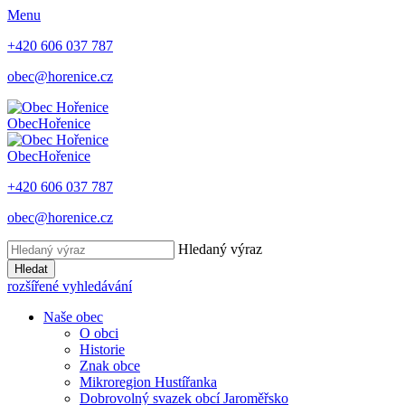
Menu
+420 606 037 787
obec@horenice.cz
Obec
Hořenice
Obec
Hořenice
+420 606 037 787
obec@horenice.cz
Hledaný výraz
Hledat
rozšířené vyhledávání
Naše obec
O obci
Historie
Znak obce
Mikroregion Hustířanka
Dobrovolný svazek obcí Jaroměřsko