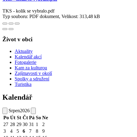
TKS - kolik se vybralo.pdf
Typ souboru: PDF dokument, Velikost: 313,48 kB
Život v obci
Aktuality
Kalendář akcí
Fotogalerie
Kam za kulturou
Zajímavosti v okolí
Spolky a sdružení
Turistika
Kalendář
Srpen
2026
Po
Út
St
Čt
Pá
So
Ne
27
28
29
30
31
1
2
3
4
5
6
7
8
9