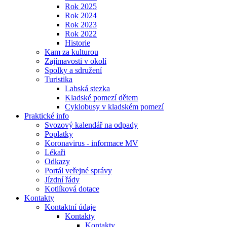
Rok 2025
Rok 2024
Rok 2023
Rok 2022
Historie
Kam za kulturou
Zajímavosti v okolí
Spolky a sdružení
Turistika
Labská stezka
Kladské pomezí dětem
Cyklobusy v kladském pomezí
Praktické info
Svozový kalendář na odpady
Poplatky
Koronavirus - informace MV
Lékaři
Odkazy
Portál veřejné správy
Jízdní řády
Kotlíková dotace
Kontakty
Kontaktní údaje
Kontakty
Kontakty