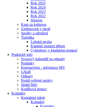
Rok 2025
Rok 2024
Rok 2023
Rok 2022
Historie
Kam za kulturou
Zajímavosti v okolí
Spolky a sdružení
Turistika
Labská stezka
Kladské pomezí dětem
Cyklobusy v kladském pomezí
Praktické info
Svozový kalendář na odpady
Poplatky
Koronavirus - informace MV
Lékaři
Odkazy
Portál veřejné správy
Jízdní řády
Kotlíková dotace
Kontakty
Kontaktní údaje
Kontakty
Kontakty