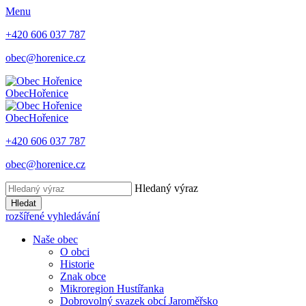
Menu
+420 606 037 787
obec@horenice.cz
Obec
Hořenice
Obec
Hořenice
+420 606 037 787
obec@horenice.cz
Hledaný výraz
Hledat
rozšířené vyhledávání
Naše obec
O obci
Historie
Znak obce
Mikroregion Hustířanka
Dobrovolný svazek obcí Jaroměřsko