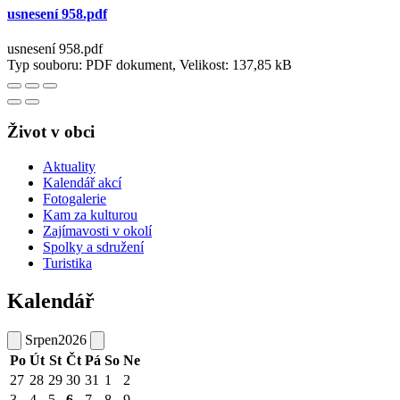
usnesení 958.pdf
usnesení 958.pdf
Typ souboru: PDF dokument, Velikost: 137,85 kB
Život v obci
Aktuality
Kalendář akcí
Fotogalerie
Kam za kulturou
Zajímavosti v okolí
Spolky a sdružení
Turistika
Kalendář
Srpen
2026
Po
Út
St
Čt
Pá
So
Ne
27
28
29
30
31
1
2
3
4
5
6
7
8
9