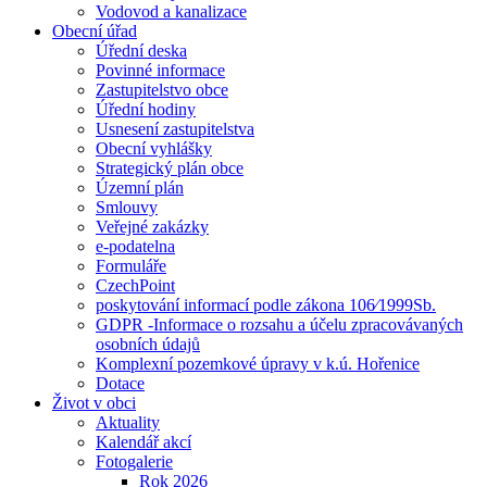
Vodovod a kanalizace
Obecní úřad
Úřední deska
Povinné informace
Zastupitelstvo obce
Úřední hodiny
Usnesení zastupitelstva
Obecní vyhlášky
Strategický plán obce
Územní plán
Smlouvy
Veřejné zakázky
e-podatelna
Formuláře
CzechPoint
poskytování informací podle zákona 106⁄1999Sb.
GDPR -Informace o rozsahu a účelu zpracovávaných
osobních údajů
Komplexní pozemkové úpravy v k.ú. Hořenice
Dotace
Život v obci
Aktuality
Kalendář akcí
Fotogalerie
Rok 2026