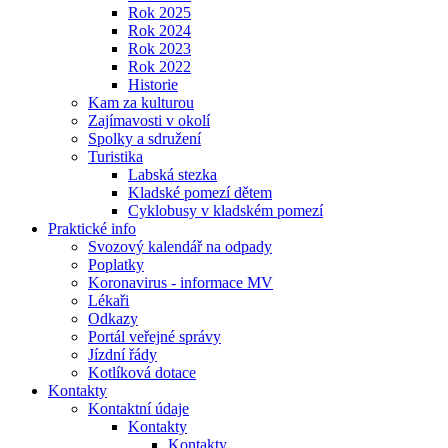
Rok 2025
Rok 2024
Rok 2023
Rok 2022
Historie
Kam za kulturou
Zajímavosti v okolí
Spolky a sdružení
Turistika
Labská stezka
Kladské pomezí dětem
Cyklobusy v kladském pomezí
Praktické info
Svozový kalendář na odpady
Poplatky
Koronavirus - informace MV
Lékaři
Odkazy
Portál veřejné správy
Jízdní řády
Kotlíková dotace
Kontakty
Kontaktní údaje
Kontakty
Kontakty