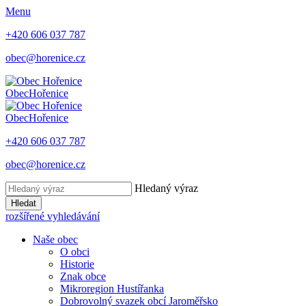
Menu
+420 606 037 787
obec@horenice.cz
Obec
Hořenice
Obec
Hořenice
+420 606 037 787
obec@horenice.cz
Hledaný výraz
Hledat
rozšířené vyhledávání
Naše obec
O obci
Historie
Znak obce
Mikroregion Hustířanka
Dobrovolný svazek obcí Jaroměřsko