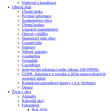
Vodovod a kanalizace
Obecní úřad
Úřední deska
Povinné informace
Zastupitelstvo obce
Úřední hodiny
Usnesení zastupitelstva
Obecní vyhlášky
Strategický plán obce
Územní plán
Smlouvy
Veřejné zakázky
e-podatelna
Formuláře
CzechPoint
poskytování informací podle zákona 106⁄1999Sb.
GDPR -Informace o rozsahu a účelu zpracovávaných
osobních údajů
Komplexní pozemkové úpravy v k.ú. Hořenice
Dotace
Život v obci
Aktuality
Kalendář akcí
Fotogalerie
Rok 2026