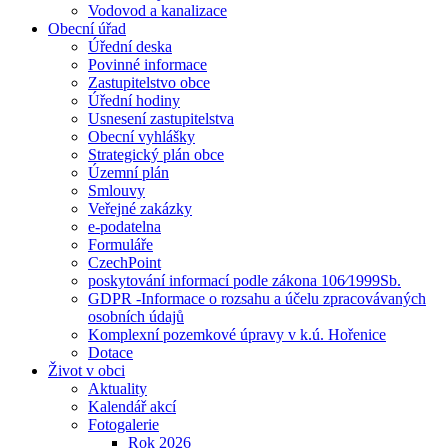
Vodovod a kanalizace
Obecní úřad
Úřední deska
Povinné informace
Zastupitelstvo obce
Úřední hodiny
Usnesení zastupitelstva
Obecní vyhlášky
Strategický plán obce
Územní plán
Smlouvy
Veřejné zakázky
e-podatelna
Formuláře
CzechPoint
poskytování informací podle zákona 106⁄1999Sb.
GDPR -Informace o rozsahu a účelu zpracovávaných
osobních údajů
Komplexní pozemkové úpravy v k.ú. Hořenice
Dotace
Život v obci
Aktuality
Kalendář akcí
Fotogalerie
Rok 2026