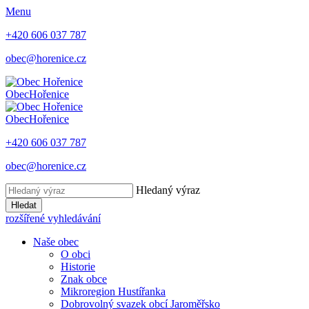
Menu
+420 606 037 787
obec@horenice.cz
Obec
Hořenice
Obec
Hořenice
+420 606 037 787
obec@horenice.cz
Hledaný výraz
Hledat
rozšířené vyhledávání
Naše obec
O obci
Historie
Znak obce
Mikroregion Hustířanka
Dobrovolný svazek obcí Jaroměřsko