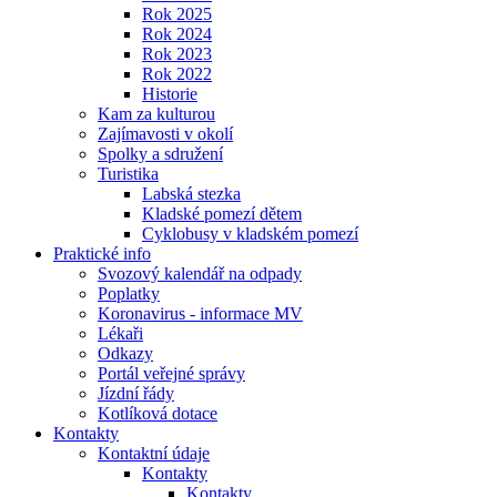
Rok 2025
Rok 2024
Rok 2023
Rok 2022
Historie
Kam za kulturou
Zajímavosti v okolí
Spolky a sdružení
Turistika
Labská stezka
Kladské pomezí dětem
Cyklobusy v kladském pomezí
Praktické info
Svozový kalendář na odpady
Poplatky
Koronavirus - informace MV
Lékaři
Odkazy
Portál veřejné správy
Jízdní řády
Kotlíková dotace
Kontakty
Kontaktní údaje
Kontakty
Kontakty