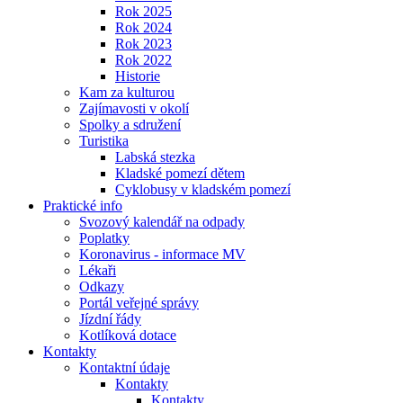
Rok 2025
Rok 2024
Rok 2023
Rok 2022
Historie
Kam za kulturou
Zajímavosti v okolí
Spolky a sdružení
Turistika
Labská stezka
Kladské pomezí dětem
Cyklobusy v kladském pomezí
Praktické info
Svozový kalendář na odpady
Poplatky
Koronavirus - informace MV
Lékaři
Odkazy
Portál veřejné správy
Jízdní řády
Kotlíková dotace
Kontakty
Kontaktní údaje
Kontakty
Kontakty