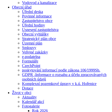
Vodovod a kanalizace
Obecní úřad
Úřední deska
Povinné informace
Zastupitelstvo obce
Úřední hodiny
Usnesení zastupitelstva
Obecní vyhlášky
Strategický plán obce
Územní plán
Smlouvy
Veřejné zakázky
e-podatelna
Formuláře
CzechPoint
poskytování informací podle zákona 106⁄1999Sb.
GDPR -Informace o rozsahu a účelu zpracovávaných
osobních údajů
Komplexní pozemkové úpravy v k.ú. Hořenice
Dotace
Život v obci
Aktuality
Kalendář akcí
Fotogalerie
Rok 2026