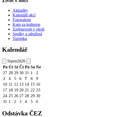
Život v obci
Aktuality
Kalendář akcí
Fotogalerie
Kam za kulturou
Zajímavosti v okolí
Spolky a sdružení
Turistika
Kalendář
Srpen
2026
Po
Út
St
Čt
Pá
So
Ne
27
28
29
30
31
1
2
3
4
5
6
7
8
9
10
11
12
13
14
15
16
17
18
19
20
21
22
23
24
25
26
27
28
29
30
31
1
2
3
4
5
6
Odstávka ČEZ