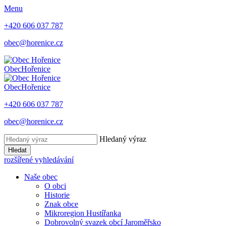
Menu
+420 606 037 787
obec@horenice.cz
Obec
Hořenice
Obec
Hořenice
+420 606 037 787
obec@horenice.cz
Hledaný výraz
Hledat
rozšířené vyhledávání
Naše obec
O obci
Historie
Znak obce
Mikroregion Hustířanka
Dobrovolný svazek obcí Jaroměřsko