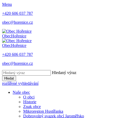
Menu
+420 606 037 787
obec@horenice.cz
Obec
Hořenice
Obec
Hořenice
+420 606 037 787
obec@horenice.cz
Hledaný výraz
Hledat
rozšířené vyhledávání
Naše obec
O obci
Historie
Znak obce
Mikroregion Hustířanka
Dobrovolný svazek obcí Jaroměřsko