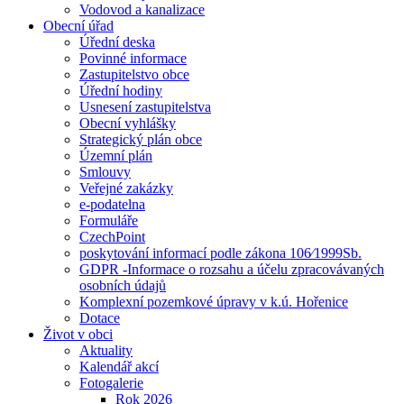
Vodovod a kanalizace
Obecní úřad
Úřední deska
Povinné informace
Zastupitelstvo obce
Úřední hodiny
Usnesení zastupitelstva
Obecní vyhlášky
Strategický plán obce
Územní plán
Smlouvy
Veřejné zakázky
e-podatelna
Formuláře
CzechPoint
poskytování informací podle zákona 106⁄1999Sb.
GDPR -Informace o rozsahu a účelu zpracovávaných
osobních údajů
Komplexní pozemkové úpravy v k.ú. Hořenice
Dotace
Život v obci
Aktuality
Kalendář akcí
Fotogalerie
Rok 2026