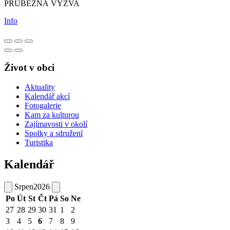
PRŮBĚŽNÁ VÝZVA
Info
Život v obci
Aktuality
Kalendář akcí
Fotogalerie
Kam za kulturou
Zajímavosti v okolí
Spolky a sdružení
Turistika
Kalendář
Srpen
2026
Po
Út
St
Čt
Pá
So
Ne
27
28
29
30
31
1
2
3
4
5
6
7
8
9