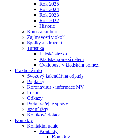
Rok 2025
Rok 2024
Rok 2023
Rok 2022
Historie
Kam za kulturou
Zajímavosti v okolí
Spolky a sdružení
Turistika
Labská stezka
Kladské pomezí dětem
Cyklobusy v kladském pomezí
Praktické info
Svozový kalendář na odpady
Poplatky
Koronavirus - informace MV
Lékaři
Odkazy
Portál veřejné správy
Jízdní řády
Kotlíková dotace
Kontakty
Kontaktní údaje
Kontakty
Kontakty