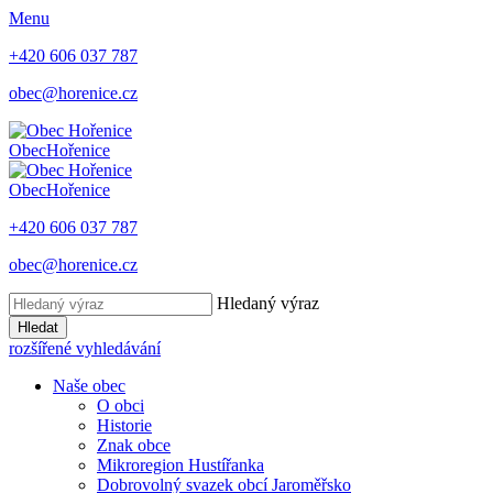
Menu
+420 606 037 787
obec@horenice.cz
Obec
Hořenice
Obec
Hořenice
+420 606 037 787
obec@horenice.cz
Hledaný výraz
Hledat
rozšířené vyhledávání
Naše obec
O obci
Historie
Znak obce
Mikroregion Hustířanka
Dobrovolný svazek obcí Jaroměřsko