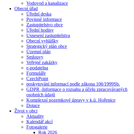
Vodovod a kanalizace
Obecní úřad
Úřední deska
Povinné informace
Zastupitelstvo obce
Úřední hodiny
Usnesení zastupitelstva
Obecní vyhlášky
Strategický plán obce
Územní plán
Smlouvy
Veřejné zakázky
e-podatelna
Formuláře
CzechPoint
poskytování informací podle zákona 106⁄1999Sb.
GDPR -Informace o rozsahu a účelu zpracovávaných
osobních údajů
Komplexní pozemkové úpravy v k.ú. Hořenice
Dotace
Život v obci
Aktuality
Kalendář akcí
Fotogalerie
Rok 2026