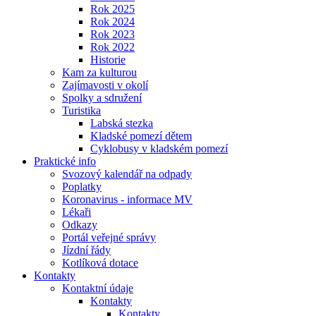
Rok 2025
Rok 2024
Rok 2023
Rok 2022
Historie
Kam za kulturou
Zajímavosti v okolí
Spolky a sdružení
Turistika
Labská stezka
Kladské pomezí dětem
Cyklobusy v kladském pomezí
Praktické info
Svozový kalendář na odpady
Poplatky
Koronavirus - informace MV
Lékaři
Odkazy
Portál veřejné správy
Jízdní řády
Kotlíková dotace
Kontakty
Kontaktní údaje
Kontakty
Kontakty